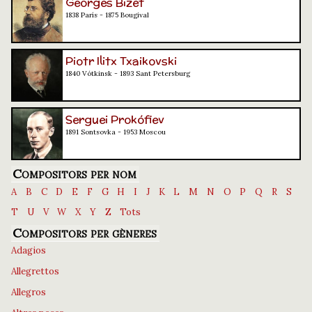
Georges Bizet
1838 París - 1875 Bougival
Piotr Ilitx Txaikovski
1840 Vótkinsk - 1893 Sant Petersburg
Serguei Prokófiev
1891 Sontsovka - 1953 Moscou
Compositors per nom
A
B
C
D
E
F
G
H
I
J
K
L
M
N
O
P
Q
R
S
T
U
V
W
X
Y
Z
Tots
Compositors per gèneres
Adagios
Allegrettos
Allegros