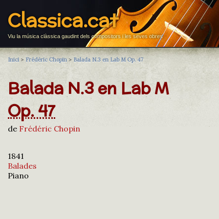
Classica.cat
Viu la música clàssica gaudint dels compositors i les seves obres
Inici
>
Frédéric Chopin
>
Balada N.3 en Lab M Op. 47
Balada N.3 en Lab M
Op. 47
de
Frédéric Chopin
1841
Balades
Piano