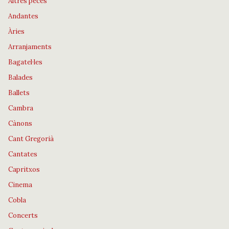
Altres peces
Andantes
Àries
Arranjaments
Bagatel·les
Balades
Ballets
Cambra
Cànons
Cant Gregorià
Cantates
Capritxos
Cinema
Cobla
Concerts