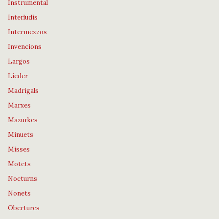
Instrumental
Interludis
Intermezzos
Invencions
Largos
Lieder
Madrigals
Marxes
Mazurkes
Minuets
Misses
Motets
Nocturns
Nonets
Obertures