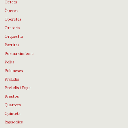
Octets
Òperes
Operetes
Oratoris
Orquestra
Partitas
Poema simfònic
Polka
Poloneses
Preludis
Preludis i Fuga
Prestos
Quartets
Quintets
Rapsòdies