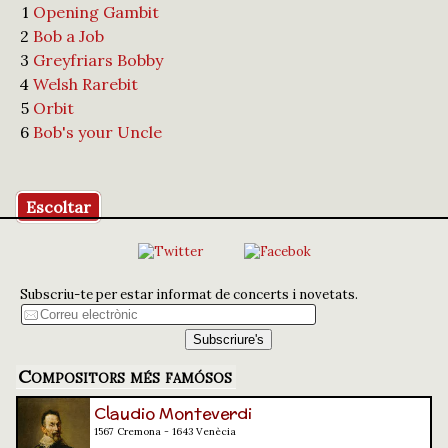
1
Opening Gambit
2
Bob a Job
3
Greyfriars Bobby
4
Welsh Rarebit
5
Orbit
6
Bob's your Uncle
Escoltar
Subscriu-te per estar informat de concerts i novetats.
Compositors més famósos
Claudio Monteverdi
1567 Cremona - 1643 Venècia