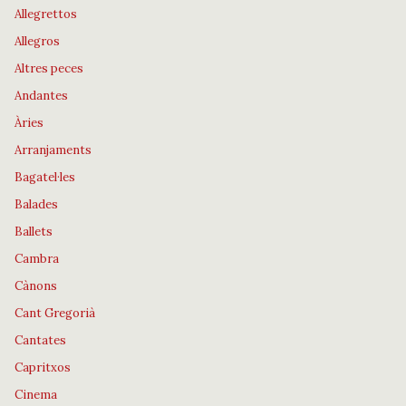
Allegrettos
Allegros
Altres peces
Andantes
Àries
Arranjaments
Bagatel·les
Balades
Ballets
Cambra
Cànons
Cant Gregorià
Cantates
Capritxos
Cinema