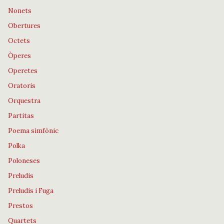
Nonets
Obertures
Octets
Òperes
Operetes
Oratoris
Orquestra
Partitas
Poema simfònic
Polka
Poloneses
Preludis
Preludis i Fuga
Prestos
Quartets