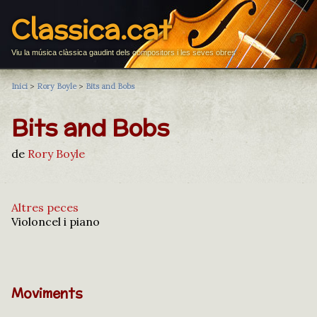
Classica.cat
Viu la música clàssica gaudint dels compositors i les seves obres
Inici
>
Rory Boyle
>
Bits and Bobs
Bits and Bobs
de
Rory Boyle
Altres peces
Violoncel i piano
Moviments