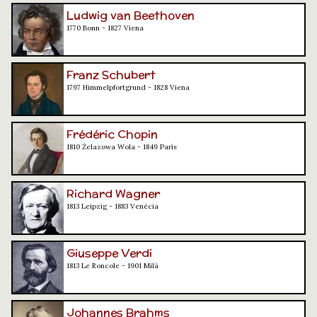
Ludwig van Beethoven
1770 Bonn - 1827 Viena
Franz Schubert
1797 Himmelpfortgrund - 1828 Viena
Frédéric Chopin
1810 Żelazowa Wola - 1849 París
Richard Wagner
1813 Leipzig - 1883 Venècia
Giuseppe Verdi
1813 Le Roncole - 1901 Milà
Johannes Brahms