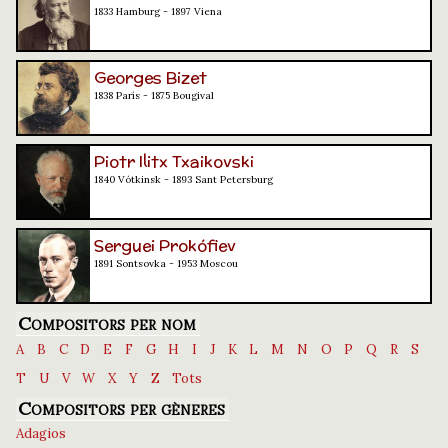
1833 Hamburg - 1897 Viena
Georges Bizet
1838 París - 1875 Bougival
Piotr Ilitx Txaikovski
1840 Vótkinsk - 1893 Sant Petersburg
Serguei Prokófiev
1891 Sontsovka - 1953 Moscou
Compositors per nom
A
B
C
D
E
F
G
H
I
J
K
L
M
N
O
P
Q
R
S
T
U
V
W
X
Y
Z
Tots
Compositors per gèneres
Adagios