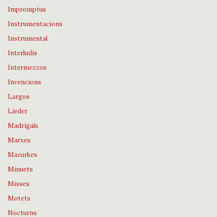
Impromptus
Instrumentacions
Instrumental
Interludis
Intermezzos
Invencions
Largos
Lieder
Madrigals
Marxes
Mazurkes
Minuets
Misses
Motets
Nocturns