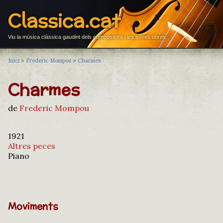
Classica.cat
Viu la música clàssica gaudint dels compositors i les seves obres
Inici
>
Frederic Mompou
>
Charmes
Charmes
de
Frederic Mompou
1921
Altres peces
Piano
Moviments