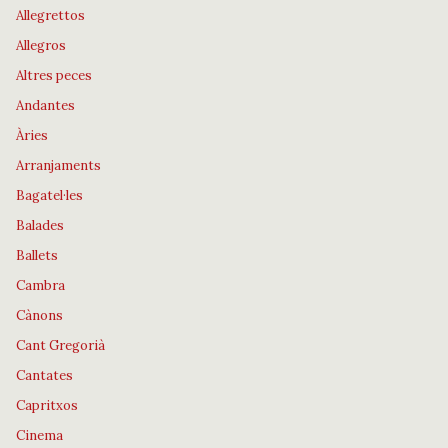
Allegrettos
Allegros
Altres peces
Andantes
Àries
Arranjaments
Bagatel·les
Balades
Ballets
Cambra
Cànons
Cant Gregorià
Cantates
Capritxos
Cinema