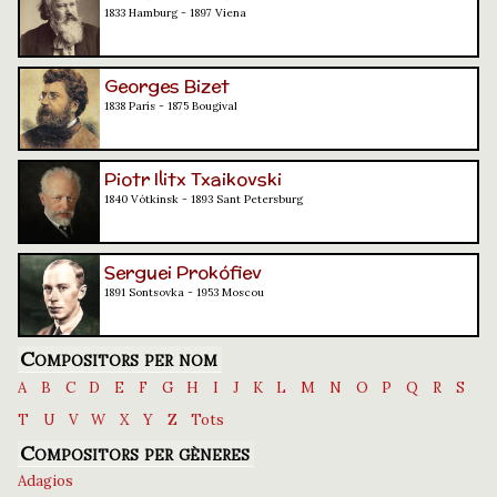
1833 Hamburg - 1897 Viena
Georges Bizet
1838 París - 1875 Bougival
Piotr Ilitx Txaikovski
1840 Vótkinsk - 1893 Sant Petersburg
Serguei Prokófiev
1891 Sontsovka - 1953 Moscou
Compositors per nom
A
B
C
D
E
F
G
H
I
J
K
L
M
N
O
P
Q
R
S
T
U
V
W
X
Y
Z
Tots
Compositors per gèneres
Adagios