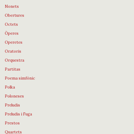
Nonets
Obertures
Octets
Òperes
Operetes
Oratoris
Orquestra
Partitas
Poema simfònic
Polka
Poloneses
Preludis
Preludis i Fuga
Prestos
Quartets