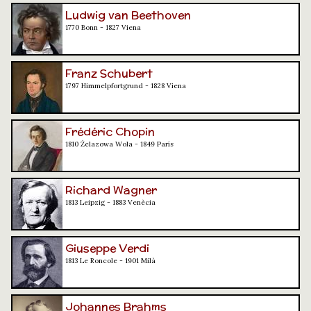
Ludwig van Beethoven
1770 Bonn - 1827 Viena
Franz Schubert
1797 Himmelpfortgrund - 1828 Viena
Frédéric Chopin
1810 Żelazowa Wola - 1849 París
Richard Wagner
1813 Leipzig - 1883 Venècia
Giuseppe Verdi
1813 Le Roncole - 1901 Milà
Johannes Brahms