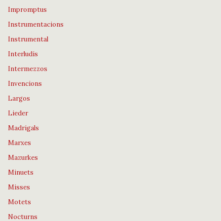
Impromptus
Instrumentacions
Instrumental
Interludis
Intermezzos
Invencions
Largos
Lieder
Madrigals
Marxes
Mazurkes
Minuets
Misses
Motets
Nocturns