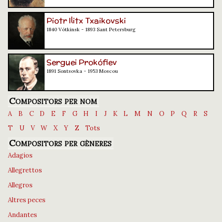
Piotr Ilitx Txaikovski
1840 Vótkinsk - 1893 Sant Petersburg
Serguei Prokófiev
1891 Sontsovka - 1953 Moscou
Compositors per nom
A
B
C
D
E
F
G
H
I
J
K
L
M
N
O
P
Q
R
S
T
U
V
W
X
Y
Z
Tots
Compositors per gèneres
Adagios
Allegrettos
Allegros
Altres peces
Andantes