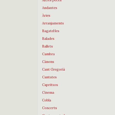
Altres peces
Andantes
Àries
Arranjaments
Bagatel·les
Balades
Ballets
Cambra
Cànons
Cant Gregorià
Cantates
Capritxos
Cinema
Cobla
Concerts