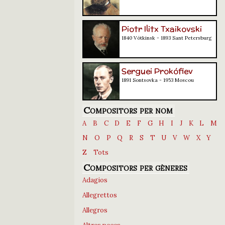
Piotr Ilitx Txaikovski
1840 Vótkinsk - 1893 Sant Petersburg
Serguei Prokófiev
1891 Sontsovka - 1953 Moscou
Compositors per nom
A
B
C
D
E
F
G
H
I
J
K
L
M
N
O
P
Q
R
S
T
U
V
W
X
Y
Z
Tots
Compositors per gèneres
Adagios
Allegrettos
Allegros