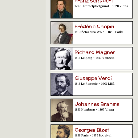
Franz Schubert
1797 Himmelpfortgrund - 1828 Viena
Frédéric Chopin
1810 Żelazowa Wola - 1849 París
Richard Wagner
1813 Leipzig - 1883 Venècia
Giuseppe Verdi
1813 Le Roncole - 1901 Milà
Johannes Brahms
1833 Hamburg - 1897 Viena
Georges Bizet
1838 París - 1875 Bougival