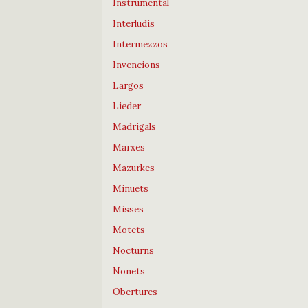
Instrumental
Interludis
Intermezzos
Invencions
Largos
Lieder
Madrigals
Marxes
Mazurkes
Minuets
Misses
Motets
Nocturns
Nonets
Obertures