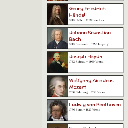
Georg Friedrich
Händel
1685 Halle - 1759 Londres
Johann Sebastian
Bach
1685 Eisenach - 1750 Leipzig
Joseph Haydn
1732 Rohrau - 1809 Viena
Wolfgang Amadeus
Mozart
1756 Salzburg - 1791 Viena
Ludwig van Beethoven
1770 Bonn - 1827 Viena