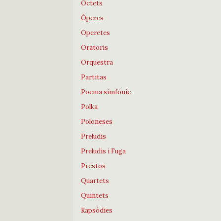
Octets
Òperes
Operetes
Oratoris
Orquestra
Partitas
Poema simfònic
Polka
Poloneses
Preludis
Preludis i Fuga
Prestos
Quartets
Quintets
Rapsòdies