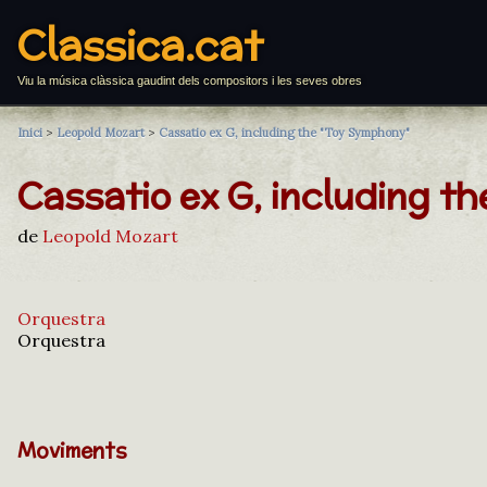
Classica.cat
Viu la música clàssica gaudint dels compositors i les seves obres
Inici
>
Leopold Mozart
>
Cassatio ex G, including the "Toy Symphony"
Cassatio ex G, including t
de
Leopold Mozart
Orquestra
Orquestra
Moviments