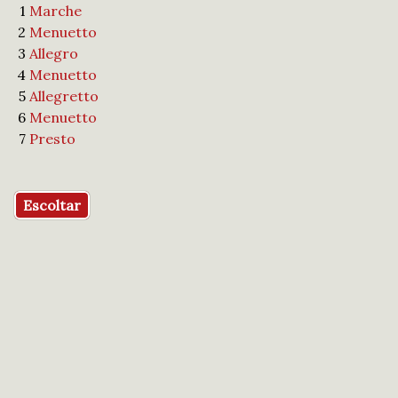
1
Marche
2
Menuetto
3
Allegro
4
Menuetto
5
Allegretto
6
Menuetto
7
Presto
Escoltar