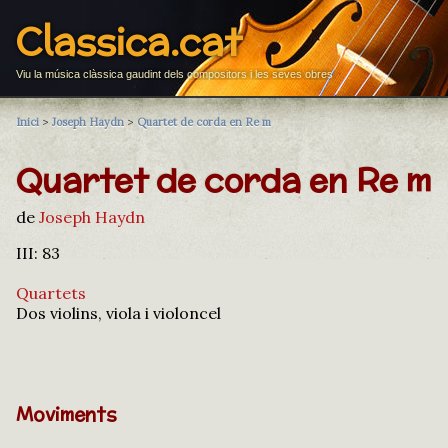
Classica.cat
Viu la música clàssica gaudint dels compositors i les seves obres
Inici
>
Joseph Haydn
>
Quartet de corda en Re m
Quartet de corda en Re m
de
Joseph Haydn
III: 83
Quartets
Dos violins, viola i violoncel
Moviments