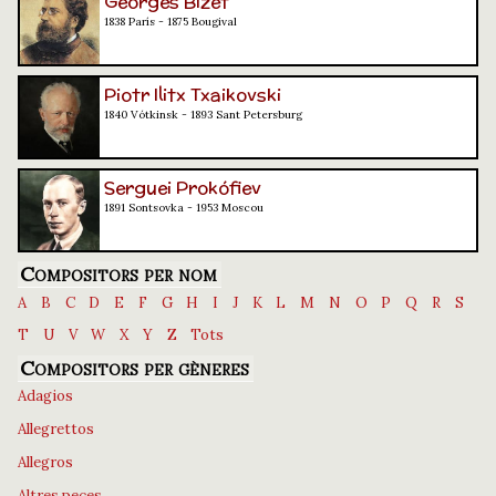
Georges Bizet
1838 París - 1875 Bougival
Piotr Ilitx Txaikovski
1840 Vótkinsk - 1893 Sant Petersburg
Serguei Prokófiev
1891 Sontsovka - 1953 Moscou
Compositors per nom
A
B
C
D
E
F
G
H
I
J
K
L
M
N
O
P
Q
R
S
T
U
V
W
X
Y
Z
Tots
Compositors per gèneres
Adagios
Allegrettos
Allegros
Altres peces