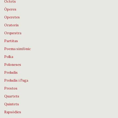
Octets
Òperes
Operetes
Oratoris
Orquestra
Partitas
Poema simfònic
Polka
Poloneses
Preludis
Preludis i Fuga
Prestos
Quartets
Quintets
Rapsòdies