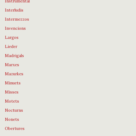
Instrumental
Interludis
Intermezzos
Invencions
Largos
Lieder
Madrigals
Marxes
Mazurkes
Minuets
Misses
Motets
Nocturns
Nonets
Obertures