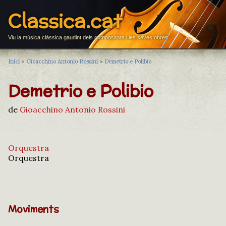
Classica.cat
Viu la música clàssica gaudint dels compositors i les seves obres
Inici
>
Gioacchino Antonio Rossini
>
Demetrio e Polibio
Demetrio e Polibio
de
Gioacchino Antonio Rossini
Orquestra
Orquestra
Moviments