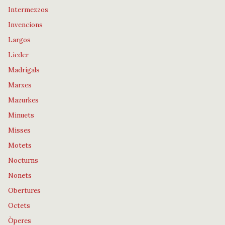
Intermezzos
Invencions
Largos
Lieder
Madrigals
Marxes
Mazurkes
Minuets
Misses
Motets
Nocturns
Nonets
Obertures
Octets
Òperes