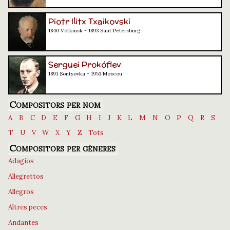
Piotr Ilitx Txaikovski
1840 Vótkinsk - 1893 Sant Petersburg
Serguei Prokófiev
1891 Sontsovka - 1953 Moscou
Compositors per nom
A
B
C
D
E
F
G
H
I
J
K
L
M
N
O
P
Q
R
S
T
U
V
W
X
Y
Z
Tots
Compositors per gèneres
Adagios
Allegrettos
Allegros
Altres peces
Andantes