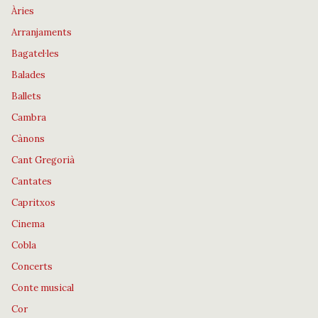
Àries
Arranjaments
Bagatel·les
Balades
Ballets
Cambra
Cànons
Cant Gregorià
Cantates
Capritxos
Cinema
Cobla
Concerts
Conte musical
Cor