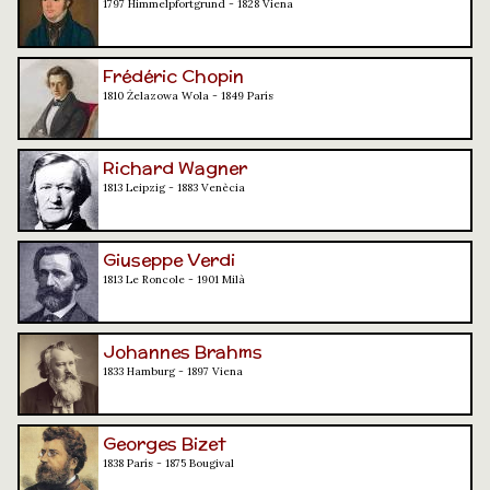
1797 Himmelpfortgrund - 1828 Viena
Frédéric Chopin
1810 Żelazowa Wola - 1849 París
Richard Wagner
1813 Leipzig - 1883 Venècia
Giuseppe Verdi
1813 Le Roncole - 1901 Milà
Johannes Brahms
1833 Hamburg - 1897 Viena
Georges Bizet
1838 París - 1875 Bougival