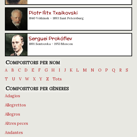
Piotr Ilitx Txaikovski
1840 Vótkinsk - 1893 Sant Petersburg
Serguei Prokófiev
1891 Sontsovka - 1953 Moscou
Compositors per nom
A
B
C
D
E
F
G
H
I
J
K
L
M
N
O
P
Q
R
S
T
U
V
W
X
Y
Z
Tots
Compositors per gèneres
Adagios
Allegrettos
Allegros
Altres peces
Andantes