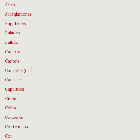
Àries
Arranjaments
Bagatel·les
Balades
Ballets
Cambra
Cànons
Cant Gregorià
Cantates
Capritxos
Cinema
Cobla
Concerts
Conte musical
Cor