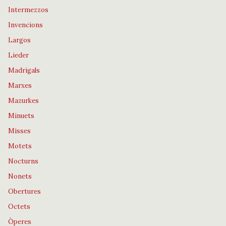
Intermezzos
Invencions
Largos
Lieder
Madrigals
Marxes
Mazurkes
Minuets
Misses
Motets
Nocturns
Nonets
Obertures
Octets
Òperes