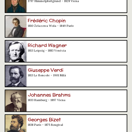
1797 Himmelpfortgrund - 1828 Viena
Frédéric Chopin
1810 Żelazowa Wola - 1849 París
Richard Wagner
1813 Leipzig - 1883 Venècia
Giuseppe Verdi
1813 Le Roncole - 1901 Milà
Johannes Brahms
1833 Hamburg - 1897 Viena
Georges Bizet
1838 París - 1875 Bougival