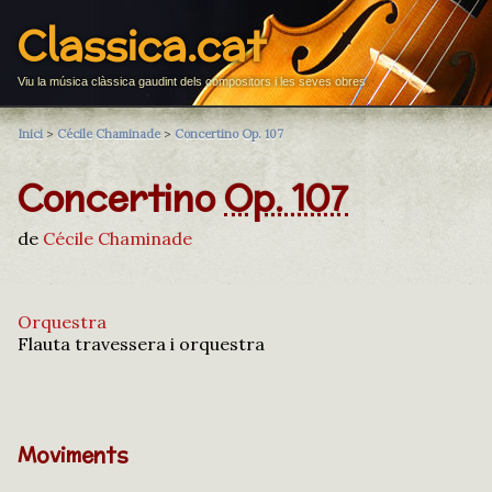
Classica.cat
Viu la música clàssica gaudint dels compositors i les seves obres
Inici
>
Cécile Chaminade
>
Concertino Op. 107
Concertino
Op. 107
de
Cécile Chaminade
Orquestra
Flauta travessera i orquestra
Moviments