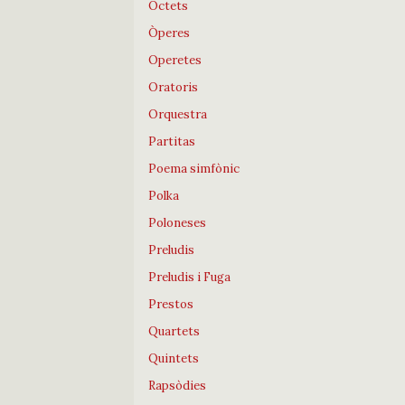
Octets
Òperes
Operetes
Oratoris
Orquestra
Partitas
Poema simfònic
Polka
Poloneses
Preludis
Preludis i Fuga
Prestos
Quartets
Quintets
Rapsòdies