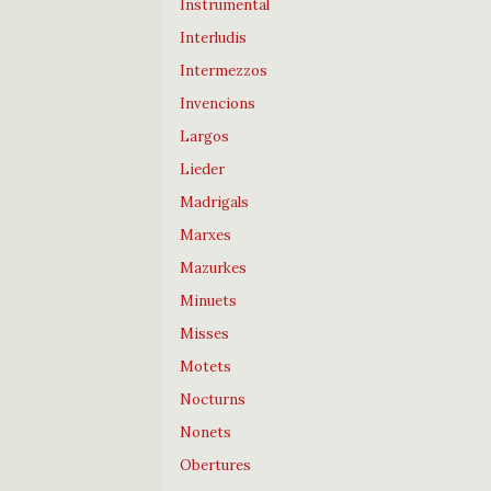
Instrumental
Interludis
Intermezzos
Invencions
Largos
Lieder
Madrigals
Marxes
Mazurkes
Minuets
Misses
Motets
Nocturns
Nonets
Obertures