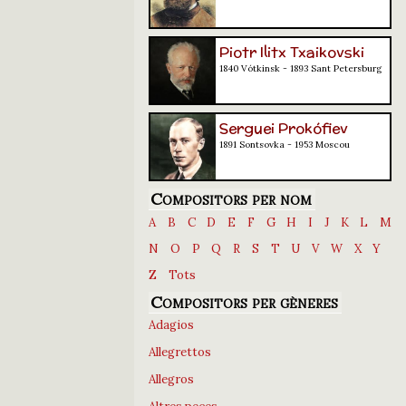
Piotr Ilitx Txaikovski
1840 Vótkinsk - 1893 Sant Petersburg
Serguei Prokófiev
1891 Sontsovka - 1953 Moscou
Compositors per nom
A
B
C
D
E
F
G
H
I
J
K
L
M
N
O
P
Q
R
S
T
U
V
W
X
Y
Z
Tots
Compositors per gèneres
Adagios
Allegrettos
Allegros