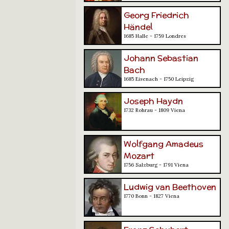
Georg Friedrich
Händel
1685 Halle - 1759 Londres
Johann Sebastian
Bach
1685 Eisenach - 1750 Leipzig
Joseph Haydn
1732 Rohrau - 1809 Viena
Wolfgang Amadeus
Mozart
1756 Salzburg - 1791 Viena
Ludwig van Beethoven
1770 Bonn - 1827 Viena