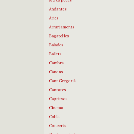
Altres peces
Andantes
Àries
Arranjaments
Bagatel·les
Balades
Ballets
Cambra
Cànons
Cant Gregorià
Cantates
Capritxos
Cinema
Cobla
Concerts