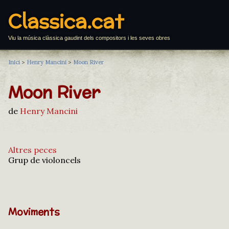
Classica.cat
Viu la música clàssica gaudint dels compositors i les seves obres
Inici
>
Henry Mancini
>
Moon River
Moon River
de
Henry Mancini
Altres peces
Grup de violoncels
Moviments