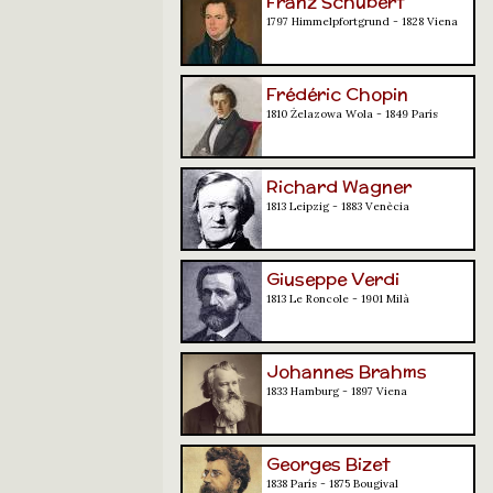
Franz Schubert
1797 Himmelpfortgrund - 1828 Viena
Frédéric Chopin
1810 Żelazowa Wola - 1849 París
Richard Wagner
1813 Leipzig - 1883 Venècia
Giuseppe Verdi
1813 Le Roncole - 1901 Milà
Johannes Brahms
1833 Hamburg - 1897 Viena
Georges Bizet
1838 París - 1875 Bougival