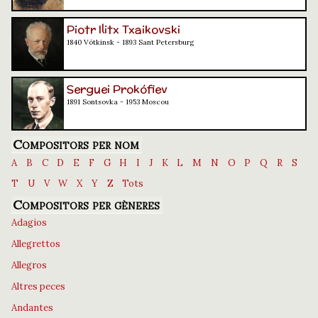
Piotr Ilitx Txaikovski
1840 Vótkinsk - 1893 Sant Petersburg
Serguei Prokófiev
1891 Sontsovka - 1953 Moscou
Compositors per nom
A
B
C
D
E
F
G
H
I
J
K
L
M
N
O
P
Q
R
S
T
U
V
W
X
Y
Z
Tots
Compositors per gèneres
Adagios
Allegrettos
Allegros
Altres peces
Andantes