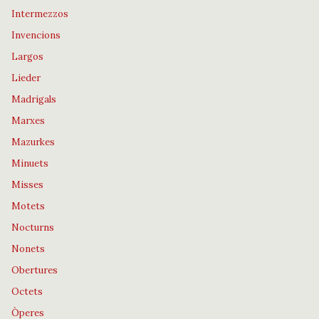
Intermezzos
Invencions
Largos
Lieder
Madrigals
Marxes
Mazurkes
Minuets
Misses
Motets
Nocturns
Nonets
Obertures
Octets
Òperes