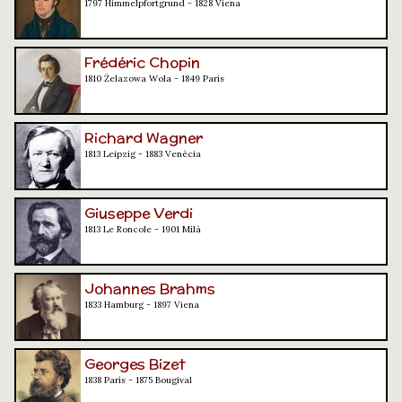
1797 Himmelpfortgrund - 1828 Viena
Frédéric Chopin
1810 Żelazowa Wola - 1849 París
Richard Wagner
1813 Leipzig - 1883 Venècia
Giuseppe Verdi
1813 Le Roncole - 1901 Milà
Johannes Brahms
1833 Hamburg - 1897 Viena
Georges Bizet
1838 París - 1875 Bougival