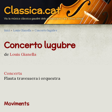
Classica.cat
Viu la música clàssica gaudint dels compositors i les seves obres
Inici
>
Louis Gianella
>
Concerto lugubre
Concerto lugubre
de
Louis Gianella
Concerts
Flauta travessera i orquestra
Moviments