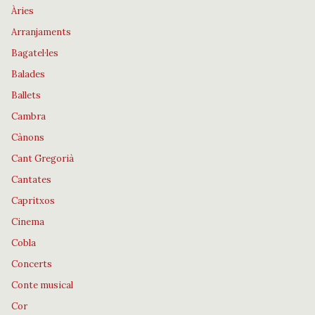
Àries
Arranjaments
Bagatel·les
Balades
Ballets
Cambra
Cànons
Cant Gregorià
Cantates
Capritxos
Cinema
Cobla
Concerts
Conte musical
Cor