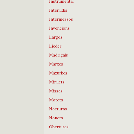
Instrumental
Interludis
Intermezzos
Invencions
Largos
Lieder
Madrigals
Marxes
Mazurkes
Minuets
Misses
Motets
Nocturns
Nonets
Obertures