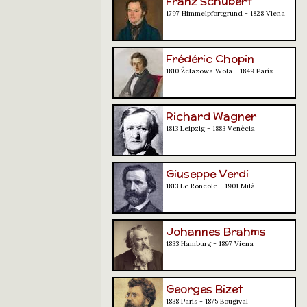
Franz Schubert
1797 Himmelpfortgrund - 1828 Viena
Frédéric Chopin
1810 Żelazowa Wola - 1849 París
Richard Wagner
1813 Leipzig - 1883 Venècia
Giuseppe Verdi
1813 Le Roncole - 1901 Milà
Johannes Brahms
1833 Hamburg - 1897 Viena
Georges Bizet
1838 París - 1875 Bougival