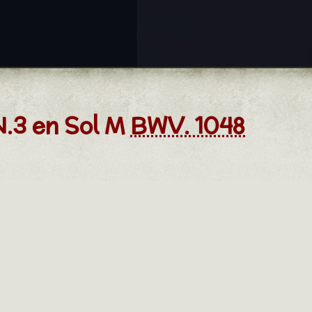
.3 en Sol M
BWV. 1048