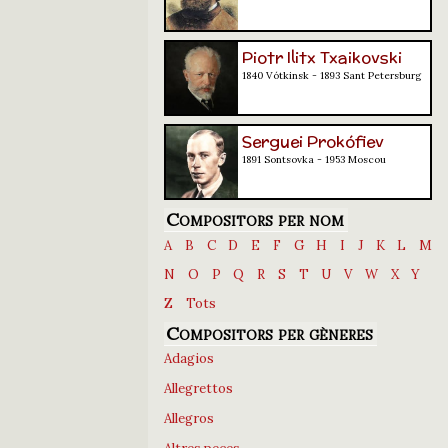
Piotr Ilitx Txaikovski
1840 Vótkinsk - 1893 Sant Petersburg
Serguei Prokófiev
1891 Sontsovka - 1953 Moscou
Compositors per nom
A
B
C
D
E
F
G
H
I
J
K
L
M
N
O
P
Q
R
S
T
U
V
W
X
Y
Z
Tots
Compositors per gèneres
Adagios
Allegrettos
Allegros