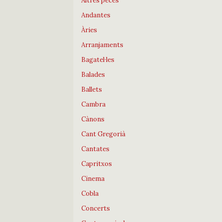
Altres peces
Andantes
Àries
Arranjaments
Bagatel·les
Balades
Ballets
Cambra
Cànons
Cant Gregorià
Cantates
Capritxos
Cinema
Cobla
Concerts