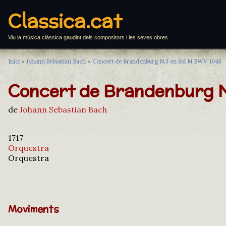
Classica.cat
Viu la música clàssica gaudint dels compositors i les seves obres
Inici
>
Johann Sebastian Bach
>
Concert de Brandenburg N.3 en Sol M BWV. 1048
Concert de Brandenburg N
de
Johann Sebastian Bach
1717
Orquestra
Orquestra
Moviments