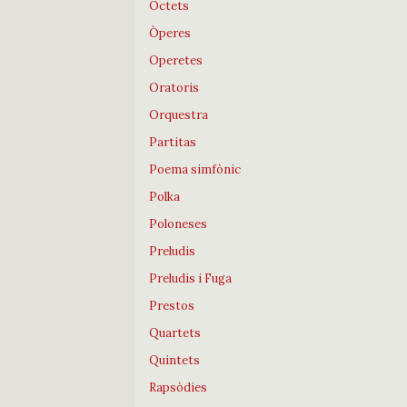
Octets
Òperes
Operetes
Oratoris
Orquestra
Partitas
Poema simfònic
Polka
Poloneses
Preludis
Preludis i Fuga
Prestos
Quartets
Quintets
Rapsòdies