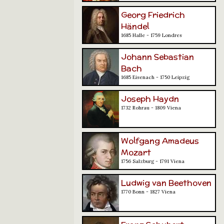
Georg Friedrich
Händel
1685 Halle - 1759 Londres
Johann Sebastian
Bach
1685 Eisenach - 1750 Leipzig
Joseph Haydn
1732 Rohrau - 1809 Viena
Wolfgang Amadeus
Mozart
1756 Salzburg - 1791 Viena
Ludwig van Beethoven
1770 Bonn - 1827 Viena