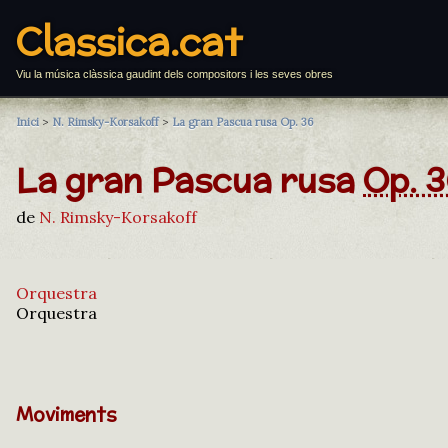
Classica.cat
Viu la música clàssica gaudint dels compositors i les seves obres
Inici
>
N. Rimsky-Korsakoff
>
La gran Pascua rusa Op. 36
La gran Pascua rusa
Op. 
de
N. Rimsky-Korsakoff
Orquestra
Orquestra
Moviments