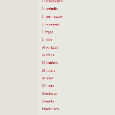
Instrumental
Interludis
Intermezzos
Invencions
Largos
Lieder
Madrigals
Marxes
Mazurkes
Minuets
Misses
Motets
Nocturns
Nonets
Obertures