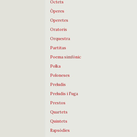
Octets
Òperes
Operetes
Oratoris
Orquestra
Partitas
Poema simfònic
Polka
Poloneses
Preludis
Preludis i Fuga
Prestos
Quartets
Quintets
Rapsòdies