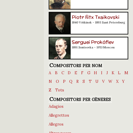
Piotr Ilitx Txaikovski
1840 Vótkinsk - 1893 Sant Petersburg
Serguei Prokófiev
1891 Sontsovka - 1953 Moscou
Compositors per nom
A
B
C
D
E
F
G
H
I
J
K
L
M
N
O
P
Q
R
S
T
U
V
W
X
Y
Z
Tots
Compositors per gèneres
Adagios
Allegrettos
Allegros