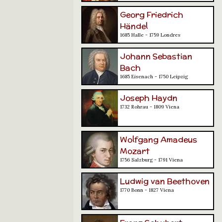
Georg Friedrich
Händel
1685 Halle - 1759 Londres
Johann Sebastian
Bach
1685 Eisenach - 1750 Leipzig
Joseph Haydn
1732 Rohrau - 1809 Viena
Wolfgang Amadeus
Mozart
1756 Salzburg - 1791 Viena
Ludwig van Beethoven
1770 Bonn - 1827 Viena