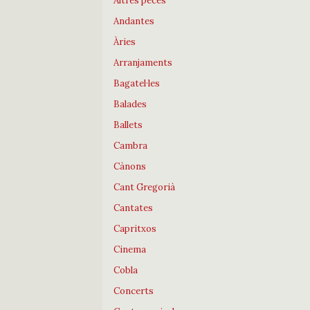
Altres peces
Andantes
Àries
Arranjaments
Bagatel·les
Balades
Ballets
Cambra
Cànons
Cant Gregorià
Cantates
Capritxos
Cinema
Cobla
Concerts