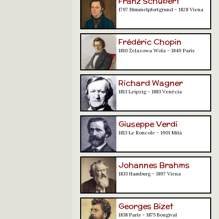
Franz Schubert
1797 Himmelpfortgrund - 1828 Viena
Frédéric Chopin
1810 Żelazowa Wola - 1849 París
Richard Wagner
1813 Leipzig - 1883 Venècia
Giuseppe Verdi
1813 Le Roncole - 1901 Milà
Johannes Brahms
1833 Hamburg - 1897 Viena
Georges Bizet
1838 París - 1875 Bougival