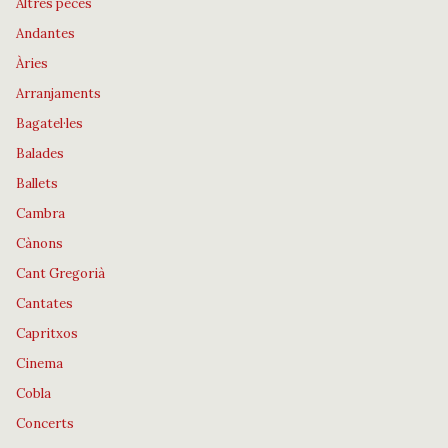
Altres peces
Andantes
Àries
Arranjaments
Bagatel·les
Balades
Ballets
Cambra
Cànons
Cant Gregorià
Cantates
Capritxos
Cinema
Cobla
Concerts