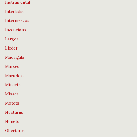
Instrumental
Interludis
Intermezzos
Invencions
Largos
Lieder
Madrigals
Marxes
Mazurkes
Minuets
Misses
Motets
Nocturns
Nonets
Obertures