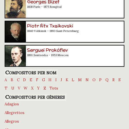
Georges Bizet
1838 París - 1875 Bougival
Piotr Ilitx Txaikovski
1840 Vótkinsk - 1893 Sant Petersburg
Serguei Prokófiev
1891 Sontsovka - 1953 Moscou
Compositors per nom
A
B
C
D
E
F
G
H
I
J
K
L
M
N
O
P
Q
R
S
T
U
V
W
X
Y
Z
Tots
Compositors per gèneres
Adagios
Allegrettos
Allegros