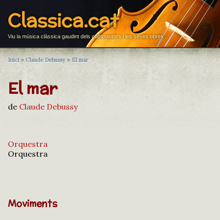
Classica.cat
Viu la música clàssica gaudint dels compositors i les seves obres
Inici
>
Claude Debussy
>
El mar
El mar
de
Claude Debussy
Orquestra
Orquestra
Moviments