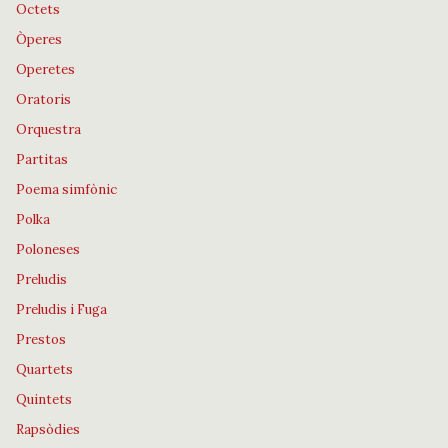
Octets
Òperes
Operetes
Oratoris
Orquestra
Partitas
Poema simfònic
Polka
Poloneses
Preludis
Preludis i Fuga
Prestos
Quartets
Quintets
Rapsòdies