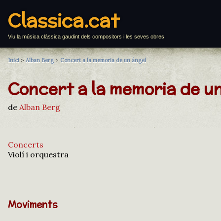
Classica.cat
Viu la música clàssica gaudint dels compositors i les seves obres
Inici
>
Alban Berg
>
Concert a la memoria de un ángel
Concert a la memoria de u
de
Alban Berg
Concerts
Violí i orquestra
Moviments