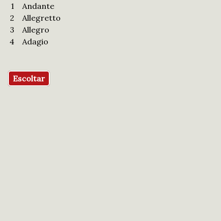
1
Andante
2
Allegretto
3
Allegro
4
Adagio
Escoltar