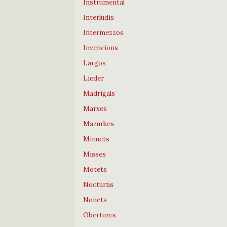
Instrumental
Interludis
Intermezzos
Invencions
Largos
Lieder
Madrigals
Marxes
Mazurkes
Minuets
Misses
Motets
Nocturns
Nonets
Obertures