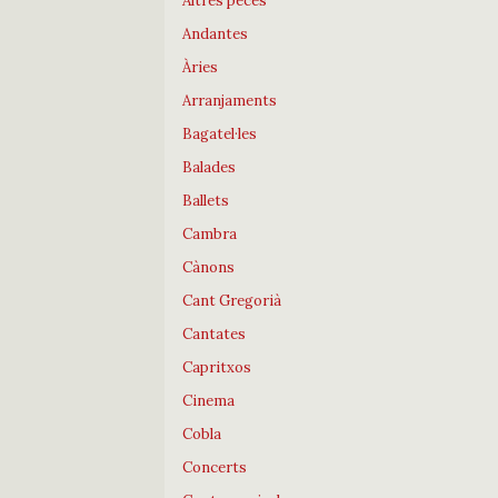
Altres peces
Andantes
Àries
Arranjaments
Bagatel·les
Balades
Ballets
Cambra
Cànons
Cant Gregorià
Cantates
Capritxos
Cinema
Cobla
Concerts