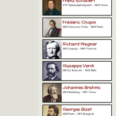
Franz Schubert
1797 Himmelpfortgrund - 1828 Viena
Frédéric Chopin
1810 Żelazowa Wola - 1849 París
Richard Wagner
1813 Leipzig - 1883 Venècia
Giuseppe Verdi
1813 Le Roncole - 1901 Milà
Johannes Brahms
1833 Hamburg - 1897 Viena
Georges Bizet
1838 París - 1875 Bougival