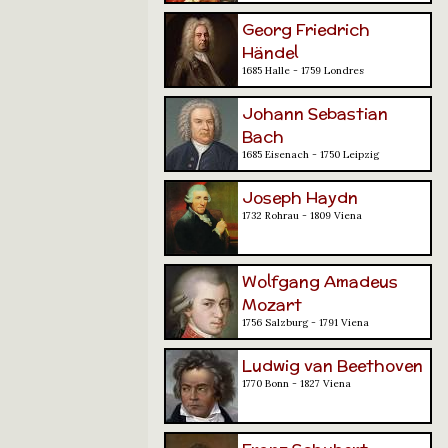
Georg Friedrich
Händel
1685 Halle - 1759 Londres
Johann Sebastian
Bach
1685 Eisenach - 1750 Leipzig
Joseph Haydn
1732 Rohrau - 1809 Viena
Wolfgang Amadeus
Mozart
1756 Salzburg - 1791 Viena
Ludwig van Beethoven
1770 Bonn - 1827 Viena