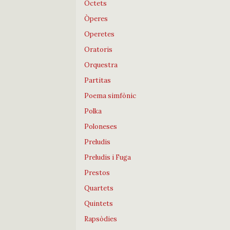
Octets
Òperes
Operetes
Oratoris
Orquestra
Partitas
Poema simfònic
Polka
Poloneses
Preludis
Preludis i Fuga
Prestos
Quartets
Quintets
Rapsòdies