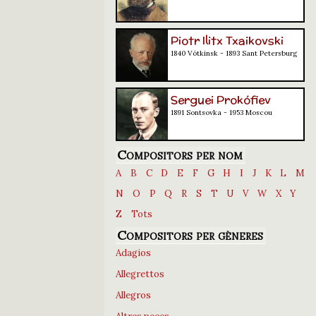
Piotr Ilitx Txaikovski
1840 Vótkinsk - 1893 Sant Petersburg
Serguei Prokófiev
1891 Sontsovka - 1953 Moscou
Compositors per nom
A
B
C
D
E
F
G
H
I
J
K
L
M
N
O
P
Q
R
S
T
U
V
W
X
Y
Z
Tots
Compositors per gèneres
Adagios
Allegrettos
Allegros