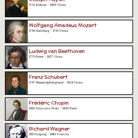
1732 Rohrau - 1809 Viena
Wolfgang Amadeus Mozart
1756 Salzburg - 1791 Viena
Ludwig van Beethoven
1770 Bonn - 1827 Viena
Franz Schubert
1797 Himmelpfortgrund - 1828 Viena
Frédéric Chopin
1810 Żelazowa Wola - 1849 París
Richard Wagner
1813 Leipzig - 1883 Venècia