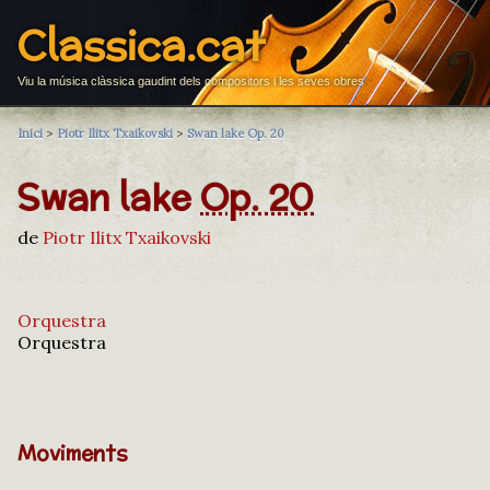
Classica.cat
Viu la música clàssica gaudint dels compositors i les seves obres
Inici
>
Piotr Ilitx Txaikovski
>
Swan lake Op. 20
Swan lake
Op. 20
de
Piotr Ilitx Txaikovski
Orquestra
Orquestra
Moviments