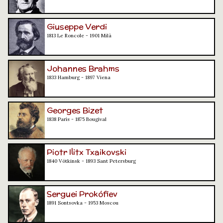
Giuseppe Verdi
1813 Le Roncole - 1901 Milà
Johannes Brahms
1833 Hamburg - 1897 Viena
Georges Bizet
1838 París - 1875 Bougival
Piotr Ilitx Txaikovski
1840 Vótkinsk - 1893 Sant Petersburg
Serguei Prokófiev
1891 Sontsovka - 1953 Moscou