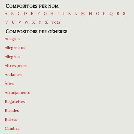
Compositors per nom
A
B
C
D
E
F
G
H
I
J
K
L
M
N
O
P
Q
R
S
T
U
V
W
X
Y
Z
Tots
Compositors per gèneres
Adagios
Allegrettos
Allegros
Altres peces
Andantes
Àries
Arranjaments
Bagatel·les
Balades
Ballets
Cambra