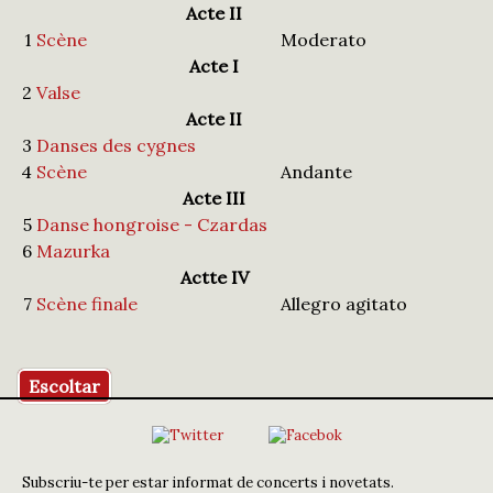
Acte II
1
Scène
Moderato
Acte I
2
Valse
Acte II
3
Danses des cygnes
4
Scène
Andante
Acte III
5
Danse hongroise - Czardas
6
Mazurka
Actte IV
7
Scène finale
Allegro agitato
Escoltar
Subscriu-te per estar informat de concerts i novetats.