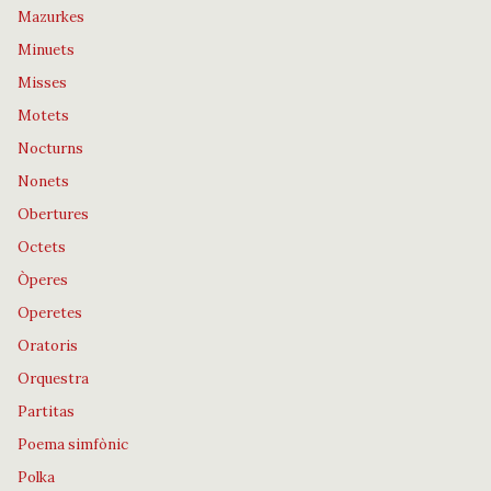
Mazurkes
Minuets
Misses
Motets
Nocturns
Nonets
Obertures
Octets
Òperes
Operetes
Oratoris
Orquestra
Partitas
Poema simfònic
Polka