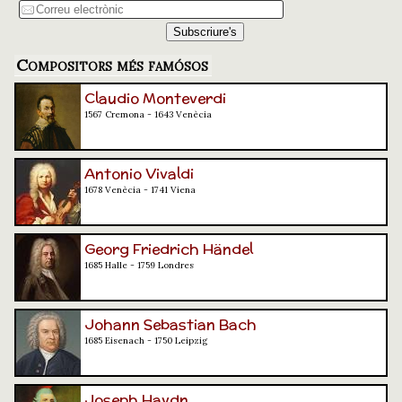
Compositors més famósos
Claudio Monteverdi
1567 Cremona - 1643 Venècia
Antonio Vivaldi
1678 Venècia - 1741 Viena
Georg Friedrich Händel
1685 Halle - 1759 Londres
Johann Sebastian Bach
1685 Eisenach - 1750 Leipzig
Joseph Haydn