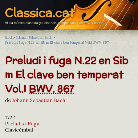
Classica.cat
Viu la música clàssica gaudint dels compositors i les seves obres
Inici
>
Johann Sebastian Bach
>
Preludi i fuga N.22 en Sib m El clave ben temperat Vol.I BWV. 867
Preludi i fuga N.22 en Sib
m El clave ben temperat
Vol.I
BWV. 867
de
Johann Sebastian Bach
1722
Preludis i Fuga
Clavicèmbal