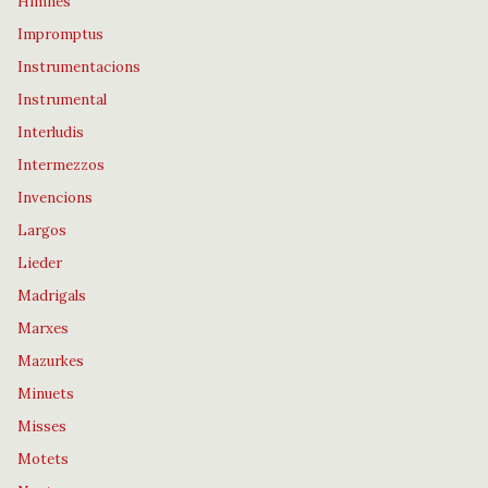
Himnes
Impromptus
Instrumentacions
Instrumental
Interludis
Intermezzos
Invencions
Largos
Lieder
Madrigals
Marxes
Mazurkes
Minuets
Misses
Motets