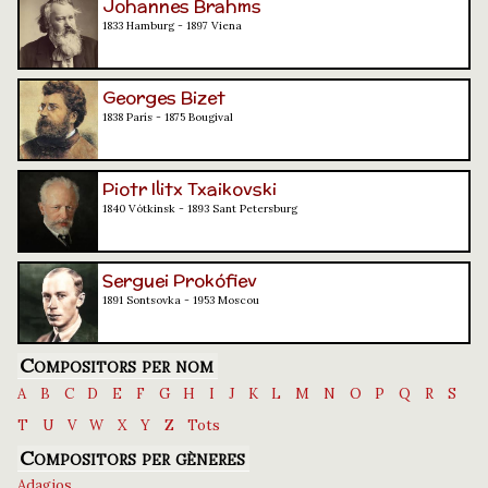
Johannes Brahms
1833 Hamburg - 1897 Viena
Georges Bizet
1838 París - 1875 Bougival
Piotr Ilitx Txaikovski
1840 Vótkinsk - 1893 Sant Petersburg
Serguei Prokófiev
1891 Sontsovka - 1953 Moscou
Compositors per nom
A
B
C
D
E
F
G
H
I
J
K
L
M
N
O
P
Q
R
S
T
U
V
W
X
Y
Z
Tots
Compositors per gèneres
Adagios