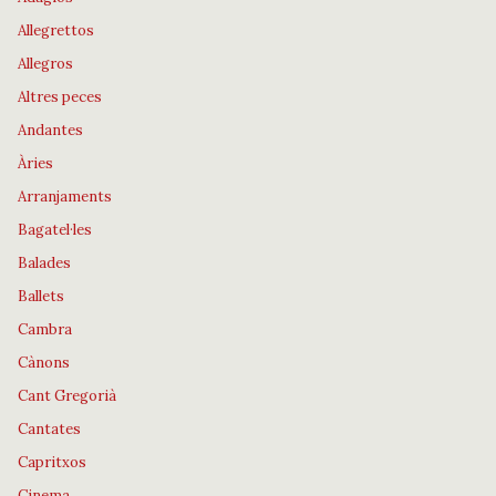
Allegrettos
Allegros
Altres peces
Andantes
Àries
Arranjaments
Bagatel·les
Balades
Ballets
Cambra
Cànons
Cant Gregorià
Cantates
Capritxos
Cinema