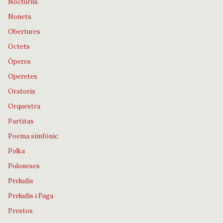
Nocturns
Nonets
Obertures
Octets
Òperes
Operetes
Oratoris
Orquestra
Partitas
Poema simfònic
Polka
Poloneses
Preludis
Preludis i Fuga
Prestos