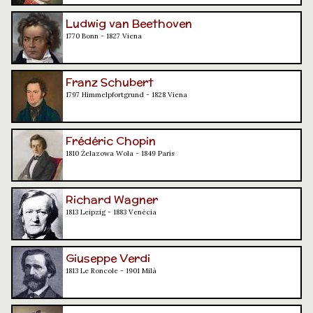
Ludwig van Beethoven
1770 Bonn - 1827 Viena
Franz Schubert
1797 Himmelpfortgrund - 1828 Viena
Frédéric Chopin
1810 Żelazowa Wola - 1849 París
Richard Wagner
1813 Leipzig - 1883 Venècia
Giuseppe Verdi
1813 Le Roncole - 1901 Milà