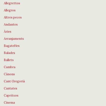
Allegrettos
Allegros
Altres peces
Andantes
Àries
Arranjaments
Bagatel·les
Balades
Ballets
Cambra
Cànons
Cant Gregorià
Cantates
Capritxos
Cinema