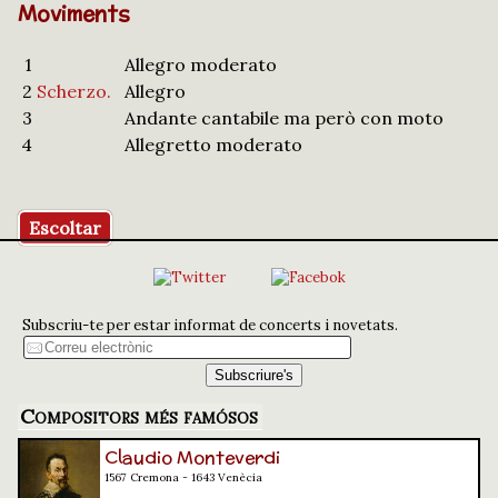
Moviments
1
Allegro moderato
2
Scherzo.
Allegro
3
Andante cantabile ma però con moto
4
Allegretto moderato
Escoltar
Subscriu-te per estar informat de concerts i novetats.
Compositors més famósos
Claudio Monteverdi
1567 Cremona - 1643 Venècia