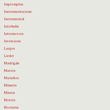
Impromptus
Instrumentacions
Instrumental
Interludis
Intermezzos
Invencions
Largos
Lieder
Madrigals
Marxes
Mazurkes
Minuets
Misses
Motets
Nocturns