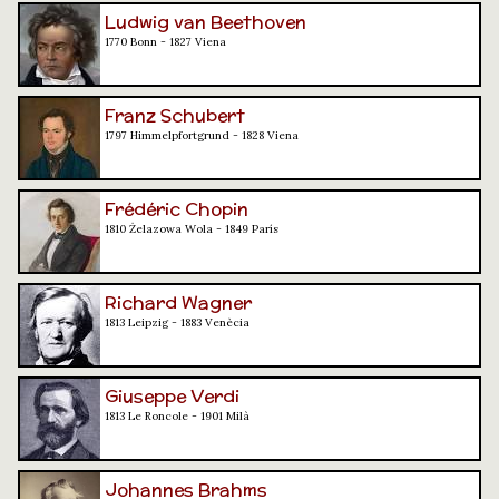
Ludwig van Beethoven
1770 Bonn - 1827 Viena
Franz Schubert
1797 Himmelpfortgrund - 1828 Viena
Frédéric Chopin
1810 Żelazowa Wola - 1849 París
Richard Wagner
1813 Leipzig - 1883 Venècia
Giuseppe Verdi
1813 Le Roncole - 1901 Milà
Johannes Brahms