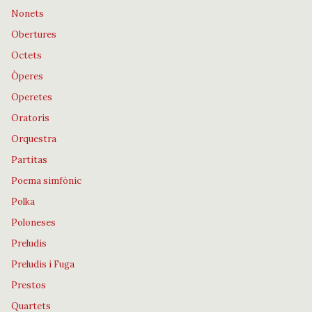
Nonets
Obertures
Octets
Òperes
Operetes
Oratoris
Orquestra
Partitas
Poema simfònic
Polka
Poloneses
Preludis
Preludis i Fuga
Prestos
Quartets