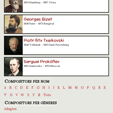
1833 Hamburg - 1897 Viena
Georges Bizet
1838 París - 1875 Bougival
Piotr Ilitx Txaikovski
1840 Vótkinsk - 1893 Sant Petersburg
Serguei Prokófiev
1891 Sontsovka - 1953 Moscou
Compositors per nom
A
B
C
D
E
F
G
H
I
J
K
L
M
N
O
P
Q
R
S
T
U
V
W
X
Y
Z
Tots
Compositors per gèneres
Adagios