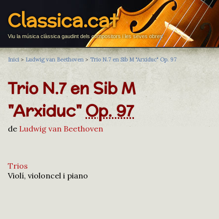
Classica.cat
Viu la música clàssica gaudint dels compositors i les seves obres
Inici
>
Ludwig van Beethoven
>
Trio N.7 en Sib M "Arxiduc" Op. 97
Trio N.7 en Sib M
"Arxiduc"
Op. 97
de
Ludwig van Beethoven
Trios
Violí, violoncel i piano