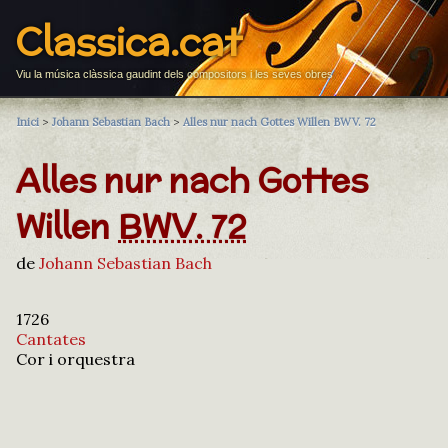
Classica.cat
Viu la música clàssica gaudint dels compositors i les seves obres
Inici
>
Johann Sebastian Bach
>
Alles nur nach Gottes Willen BWV. 72
Alles nur nach Gottes
Willen
BWV. 72
de
Johann Sebastian Bach
1726
Cantates
Cor i orquestra