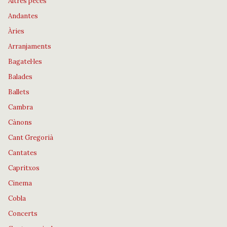
Altres peces
Andantes
Àries
Arranjaments
Bagatel·les
Balades
Ballets
Cambra
Cànons
Cant Gregorià
Cantates
Capritxos
Cinema
Cobla
Concerts