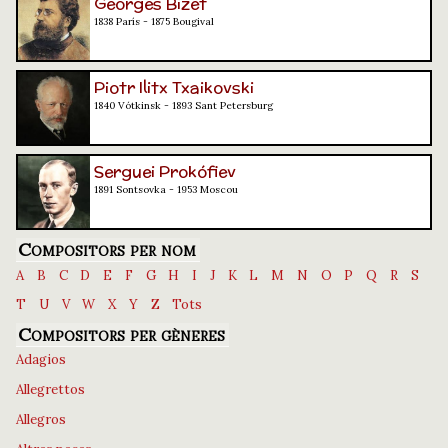
Georges Bizet
1838 París - 1875 Bougival
Piotr Ilitx Txaikovski
1840 Vótkinsk - 1893 Sant Petersburg
Serguei Prokófiev
1891 Sontsovka - 1953 Moscou
Compositors per nom
A
B
C
D
E
F
G
H
I
J
K
L
M
N
O
P
Q
R
S
T
U
V
W
X
Y
Z
Tots
Compositors per gèneres
Adagios
Allegrettos
Allegros