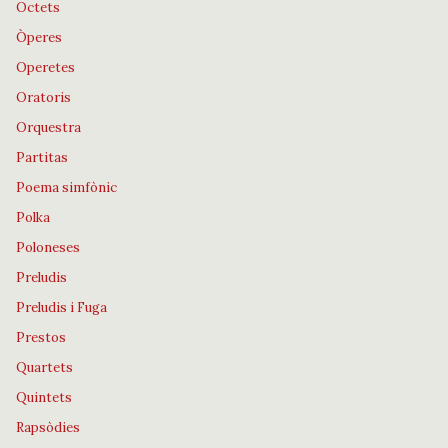
Octets
Òperes
Operetes
Oratoris
Orquestra
Partitas
Poema simfònic
Polka
Poloneses
Preludis
Preludis i Fuga
Prestos
Quartets
Quintets
Rapsòdies