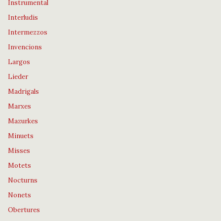
Instrumental
Interludis
Intermezzos
Invencions
Largos
Lieder
Madrigals
Marxes
Mazurkes
Minuets
Misses
Motets
Nocturns
Nonets
Obertures