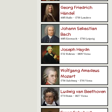
Georg Friedrich
Händel
1685 Halle - 1759 Londres
Johann Sebastian
Bach
1685 Eisenach - 1750 Leipzig
Joseph Haydn
1732 Rohrau - 1809 Viena
Wolfgang Amadeus
Mozart
1756 Salzburg - 1791 Viena
Ludwig van Beethoven
1770 Bonn - 1827 Viena