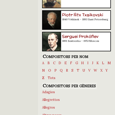
Piotr Ilitx Txaikovski
1840 Vótkinsk - 1893 Sant Petersburg
Serguei Prokófiev
1891 Sontsovka - 1953 Moscou
Compositors per nom
A
B
C
D
E
F
G
H
I
J
K
L
M
N
O
P
Q
R
S
T
U
V
W
X
Y
Z
Tots
Compositors per gèneres
Adagios
Allegrettos
Allegros