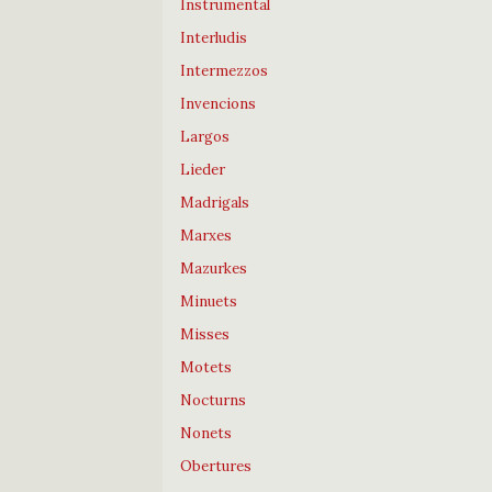
Instrumental
Interludis
Intermezzos
Invencions
Largos
Lieder
Madrigals
Marxes
Mazurkes
Minuets
Misses
Motets
Nocturns
Nonets
Obertures