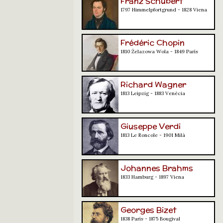
Franz Schubert
1797 Himmelpfortgrund - 1828 Viena
Frédéric Chopin
1810 Żelazowa Wola - 1849 París
Richard Wagner
1813 Leipzig - 1883 Venècia
Giuseppe Verdi
1813 Le Roncole - 1901 Milà
Johannes Brahms
1833 Hamburg - 1897 Viena
Georges Bizet
1838 París - 1875 Bougival