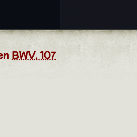
ben
BWV. 107