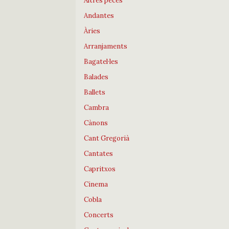
Altres peces
Andantes
Àries
Arranjaments
Bagatel·les
Balades
Ballets
Cambra
Cànons
Cant Gregorià
Cantates
Capritxos
Cinema
Cobla
Concerts