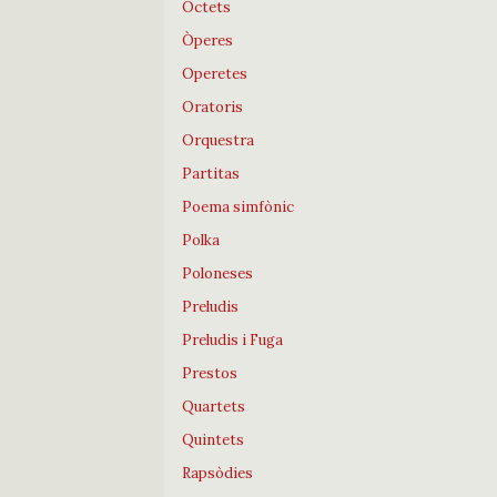
Octets
Òperes
Operetes
Oratoris
Orquestra
Partitas
Poema simfònic
Polka
Poloneses
Preludis
Preludis i Fuga
Prestos
Quartets
Quintets
Rapsòdies