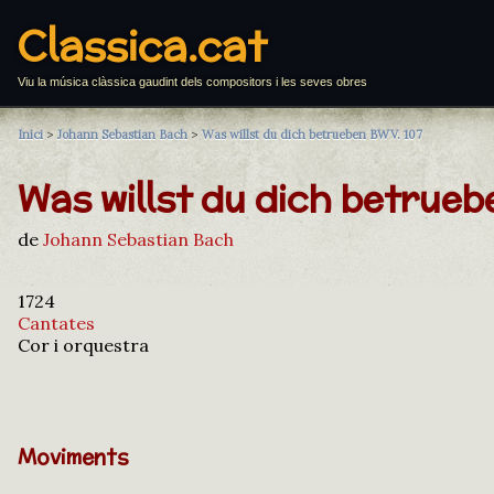
Classica.cat
Viu la música clàssica gaudint dels compositors i les seves obres
Inici
>
Johann Sebastian Bach
>
Was willst du dich betrueben BWV. 107
Was willst du dich betrue
de
Johann Sebastian Bach
1724
Cantates
Cor i orquestra
Moviments