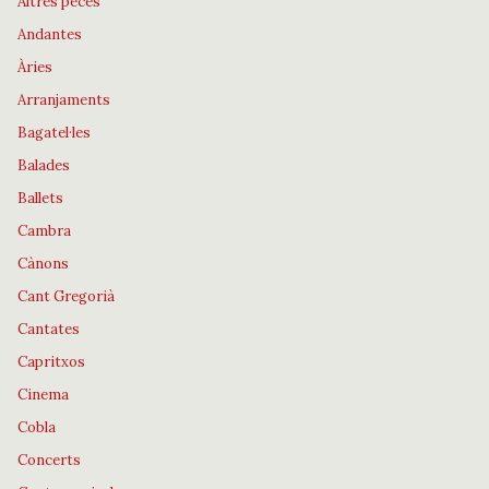
Altres peces
Andantes
Àries
Arranjaments
Bagatel·les
Balades
Ballets
Cambra
Cànons
Cant Gregorià
Cantates
Capritxos
Cinema
Cobla
Concerts