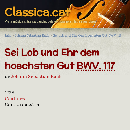
Classica.cat
Viu la música clàssica gaudint dels compositors i les seves obres
Inici
>
Johann Sebastian Bach
>
Sei Lob und Ehr dem hoechsten Gut BWV. 117
Sei Lob und Ehr dem
hoechsten Gut
BWV. 117
de
Johann Sebastian Bach
1728
Cantates
Cor i orquestra