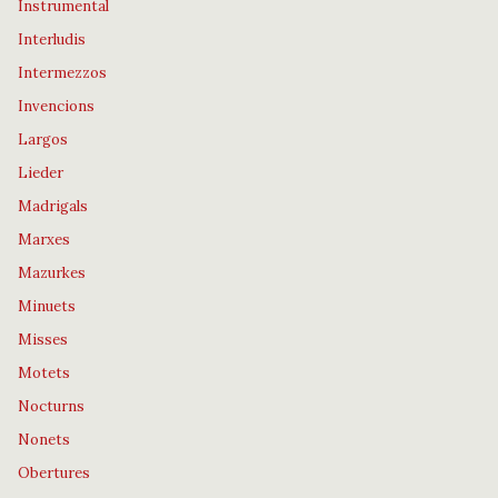
Instrumental
Interludis
Intermezzos
Invencions
Largos
Lieder
Madrigals
Marxes
Mazurkes
Minuets
Misses
Motets
Nocturns
Nonets
Obertures