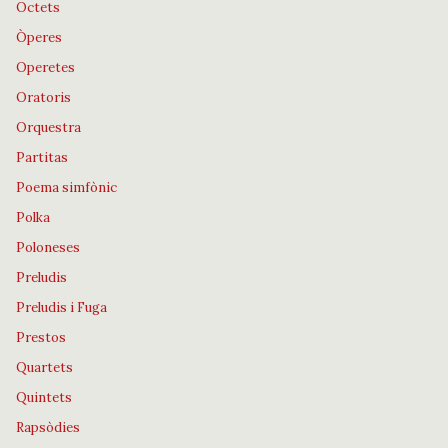
Octets
Òperes
Operetes
Oratoris
Orquestra
Partitas
Poema simfònic
Polka
Poloneses
Preludis
Preludis i Fuga
Prestos
Quartets
Quintets
Rapsòdies