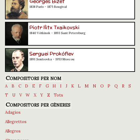
Georges Bizet
1838 París - 1875 Bougival
Piotr Ilitx Txaikovski
1840 Vótkinsk - 1893 Sant Petersburg
Serguei Prokófiev
1891 Sontsovka - 1953 Moscou
Compositors per nom
A
B
C
D
E
F
G
H
I
J
K
L
M
N
O
P
Q
R
S
T
U
V
W
X
Y
Z
Tots
Compositors per gèneres
Adagios
Allegrettos
Allegros