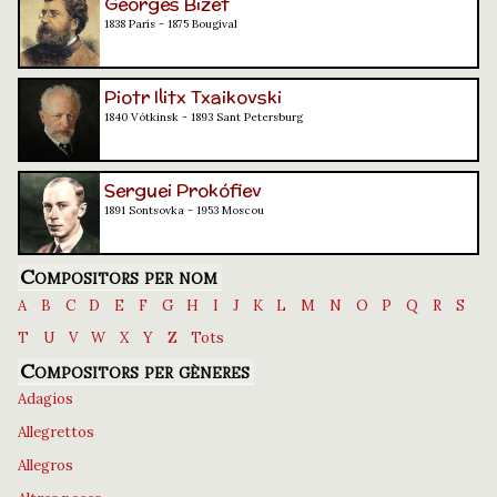
Georges Bizet
1838 París - 1875 Bougival
Piotr Ilitx Txaikovski
1840 Vótkinsk - 1893 Sant Petersburg
Serguei Prokófiev
1891 Sontsovka - 1953 Moscou
Compositors per nom
A
B
C
D
E
F
G
H
I
J
K
L
M
N
O
P
Q
R
S
T
U
V
W
X
Y
Z
Tots
Compositors per gèneres
Adagios
Allegrettos
Allegros