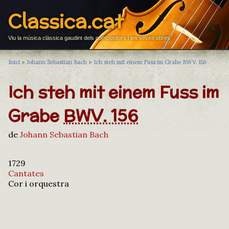
Classica.cat
Viu la música clàssica gaudint dels compositors i les seves obres
Inici
>
Johann Sebastian Bach
>
Ich steh mit einem Fuss im Grabe BWV. 156
Ich steh mit einem Fuss im
Grabe
BWV. 156
de
Johann Sebastian Bach
1729
Cantates
Cor i orquestra