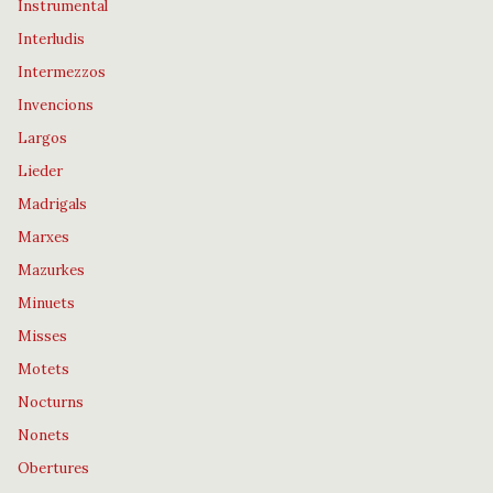
Instrumental
Interludis
Intermezzos
Invencions
Largos
Lieder
Madrigals
Marxes
Mazurkes
Minuets
Misses
Motets
Nocturns
Nonets
Obertures