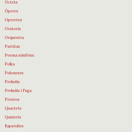
Octets
Òperes
Operetes
Oratoris
Orquestra
Partitas
Poema simfònic
Polka
Poloneses
Preludis
Preludis i Fuga
Prestos
Quartets
Quintets
Rapsòdies