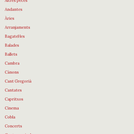
Altres peces
Andantes
Àries
Arranjaments
Bagatel·les
Balades
Ballets
Cambra
Cànons
Cant Gregorià
Cantates
Capritxos
Cinema
Cobla
Concerts