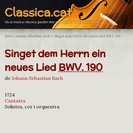
Classica.cat
Viu la música clàssica gaudint dels compositors i les seves obres
Inici
>
Johann Sebastian Bach
>
Singet dem Herrn ein neues Lied BWV. 190
Singet dem Herrn ein
neues Lied
BWV. 190
de
Johann Sebastian Bach
1724
Cantates
Solistes, cor i orquestra