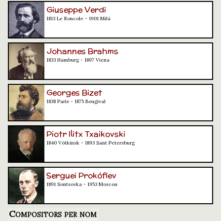
Giuseppe Verdi
1813 Le Roncole - 1901 Milà
Johannes Brahms
1833 Hamburg - 1897 Viena
Georges Bizet
1838 París - 1875 Bougival
Piotr Ilitx Txaikovski
1840 Vótkinsk - 1893 Sant Petersburg
Serguei Prokófiev
1891 Sontsovka - 1953 Moscou
Compositors per nom