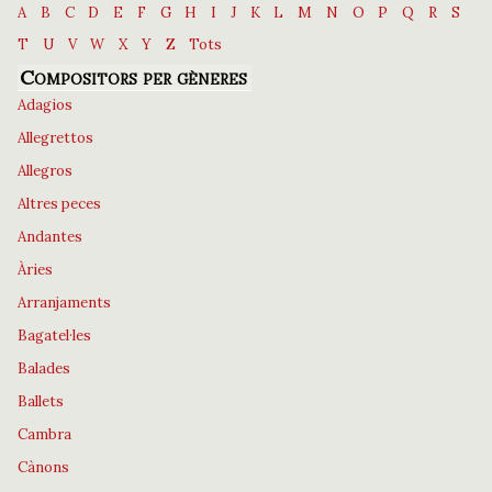
A
B
C
D
E
F
G
H
I
J
K
L
M
N
O
P
Q
R
S
T
U
V
W
X
Y
Z
Tots
Compositors per gèneres
Adagios
Allegrettos
Allegros
Altres peces
Andantes
Àries
Arranjaments
Bagatel·les
Balades
Ballets
Cambra
Cànons