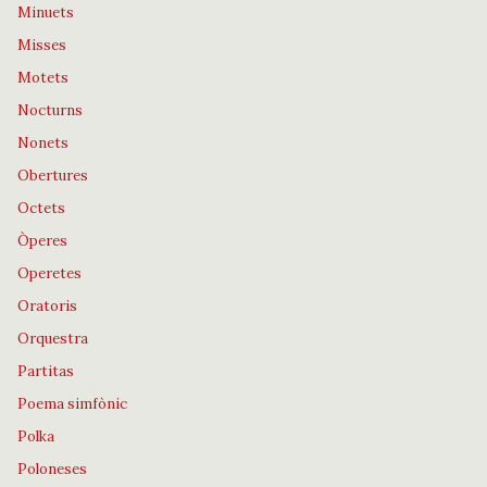
Minuets
Misses
Motets
Nocturns
Nonets
Obertures
Octets
Òperes
Operetes
Oratoris
Orquestra
Partitas
Poema simfònic
Polka
Poloneses