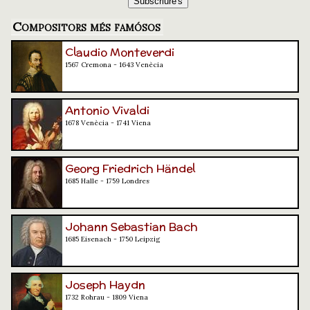
Compositors més famósos
Claudio Monteverdi
1567 Cremona - 1643 Venècia
Antonio Vivaldi
1678 Venècia - 1741 Viena
Georg Friedrich Händel
1685 Halle - 1759 Londres
Johann Sebastian Bach
1685 Eisenach - 1750 Leipzig
Joseph Haydn
1732 Rohrau - 1809 Viena