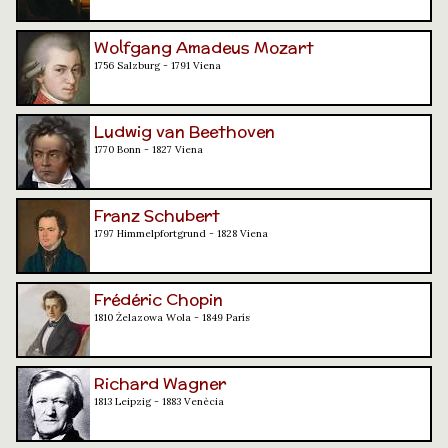
Wolfgang Amadeus Mozart
1756 Salzburg - 1791 Viena
Ludwig van Beethoven
1770 Bonn - 1827 Viena
Franz Schubert
1797 Himmelpfortgrund - 1828 Viena
Frédéric Chopin
1810 Żelazowa Wola - 1849 París
Richard Wagner
1813 Leipzig - 1883 Venècia