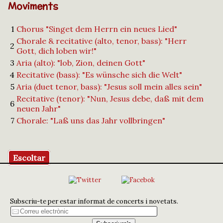
Moviments
1
Chorus "Singet dem Herrn ein neues Lied"
Chorale & recitative (alto, tenor, bass): "Herr
2
Gott, dich loben wir!"
3
Aria (alto): "lob, Zion, deinen Gott"
4
Recitative (bass): "Es wünsche sich die Welt"
5
Aria (duet tenor, bass): "Jesus soll mein alles sein"
Recitative (tenor): "Nun, Jesus debe, daß mit dem
6
neuen Jahr"
7
Chorale: "Laß uns das Jahr vollbringen"
Escoltar
Subscriu-te per estar informat de concerts i novetats.