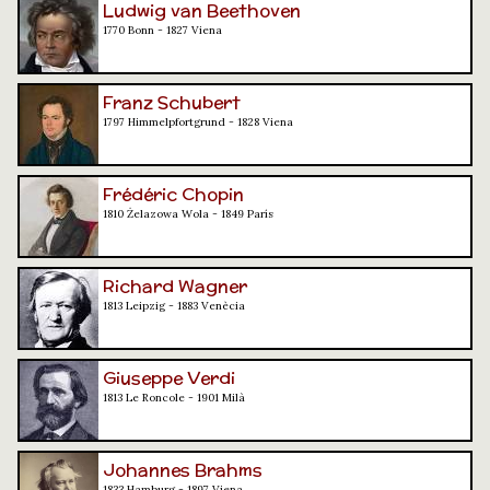
Ludwig van Beethoven
1770 Bonn - 1827 Viena
Franz Schubert
1797 Himmelpfortgrund - 1828 Viena
Frédéric Chopin
1810 Żelazowa Wola - 1849 París
Richard Wagner
1813 Leipzig - 1883 Venècia
Giuseppe Verdi
1813 Le Roncole - 1901 Milà
Johannes Brahms
1833 Hamburg - 1897 Viena