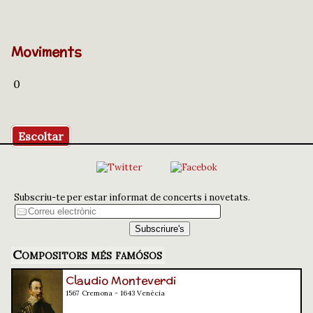
Moviments
0
Escoltar
Subscriu-te per estar informat de concerts i novetats.
Compositors més famósos
Claudio Monteverdi
1567 Cremona - 1643 Venècia