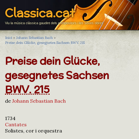
Classica.cat
Viu la música clàssica gaudint dels compositors i les seves obres
Inici
>
Johann Sebastian Bach
>
Preise dein Glücke, gesegnetes Sachsen BWV. 215
Preise dein Glücke,
gesegnetes Sachsen
BWV. 215
de
Johann Sebastian Bach
1734
Cantates
Solistes, cor i orquestra