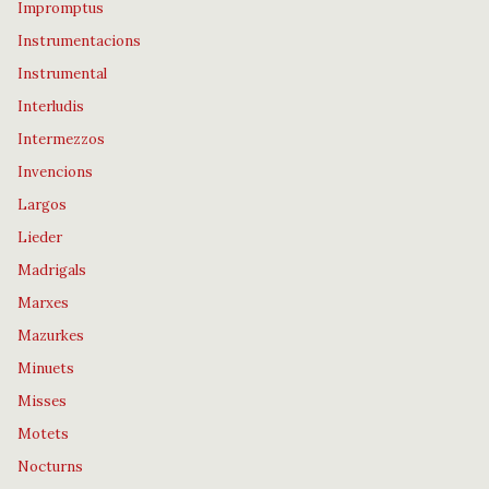
Impromptus
Instrumentacions
Instrumental
Interludis
Intermezzos
Invencions
Largos
Lieder
Madrigals
Marxes
Mazurkes
Minuets
Misses
Motets
Nocturns