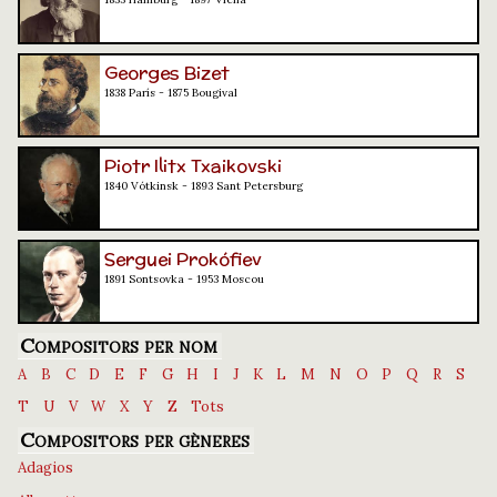
Georges Bizet
1838 París - 1875 Bougival
Piotr Ilitx Txaikovski
1840 Vótkinsk - 1893 Sant Petersburg
Serguei Prokófiev
1891 Sontsovka - 1953 Moscou
Compositors per nom
A
B
C
D
E
F
G
H
I
J
K
L
M
N
O
P
Q
R
S
T
U
V
W
X
Y
Z
Tots
Compositors per gèneres
Adagios