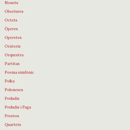
Nonets
Obertures
Octets
Òperes
Operetes
Oratoris
Orquestra
Partitas
Poema simfònic
Polka
Poloneses
Preludis
Preludis i Fuga
Prestos
Quartets