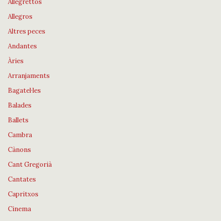
Allegrettos
Allegros
Altres peces
Andantes
Àries
Arranjaments
Bagatel·les
Balades
Ballets
Cambra
Cànons
Cant Gregorià
Cantates
Capritxos
Cinema