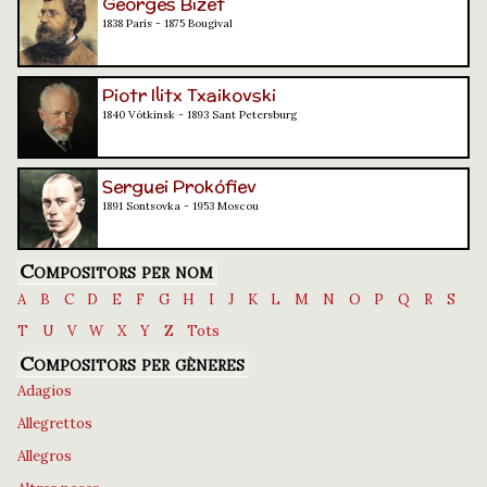
Georges Bizet
1838 París - 1875 Bougival
Piotr Ilitx Txaikovski
1840 Vótkinsk - 1893 Sant Petersburg
Serguei Prokófiev
1891 Sontsovka - 1953 Moscou
Compositors per nom
A
B
C
D
E
F
G
H
I
J
K
L
M
N
O
P
Q
R
S
T
U
V
W
X
Y
Z
Tots
Compositors per gèneres
Adagios
Allegrettos
Allegros