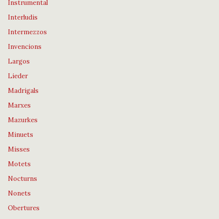
Instrumental
Interludis
Intermezzos
Invencions
Largos
Lieder
Madrigals
Marxes
Mazurkes
Minuets
Misses
Motets
Nocturns
Nonets
Obertures