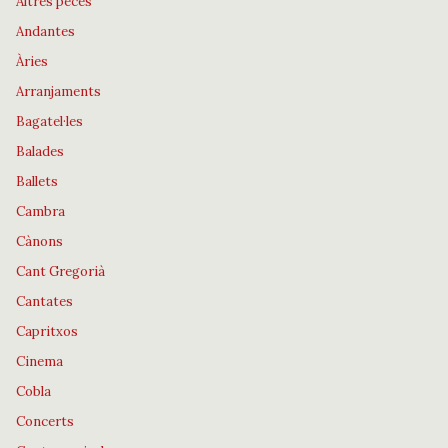
Altres peces
Andantes
Àries
Arranjaments
Bagatel·les
Balades
Ballets
Cambra
Cànons
Cant Gregorià
Cantates
Capritxos
Cinema
Cobla
Concerts