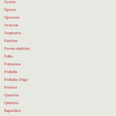
Octets
Òperes
Operetes
Oratoris
Orquestra
Partitas
Poema simfònic
Polka
Poloneses
Preludis
Preludis i Fuga
Prestos
Quartets
Quintets
Rapsòdies