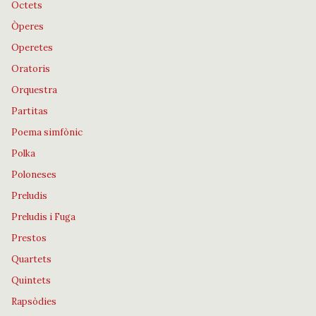
Octets
Òperes
Operetes
Oratoris
Orquestra
Partitas
Poema simfònic
Polka
Poloneses
Preludis
Preludis i Fuga
Prestos
Quartets
Quintets
Rapsòdies