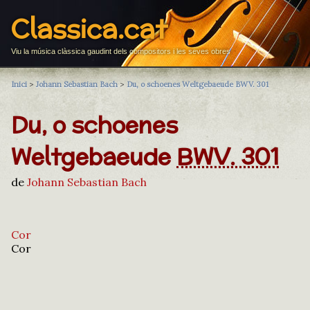
Classica.cat
Viu la música clàssica gaudint dels compositors i les seves obres
Inici
>
Johann Sebastian Bach
>
Du, o schoenes Weltgebaeude BWV. 301
Du, o schoenes
Weltgebaeude
BWV. 301
de
Johann Sebastian Bach
Cor
Cor