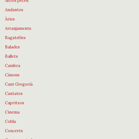
Altres peces
Andantes
Àries
Arranjaments
Bagatel·les
Balades
Ballets
Cambra
Cànons
Cant Gregorià
Cantates
Capritxos
Cinema
Cobla
Concerts