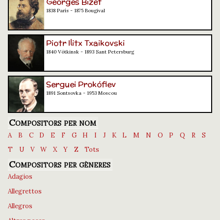
Georges Bizet
1838 París - 1875 Bougival
Piotr Ilitx Txaikovski
1840 Vótkinsk - 1893 Sant Petersburg
Serguei Prokófiev
1891 Sontsovka - 1953 Moscou
Compositors per nom
A
B
C
D
E
F
G
H
I
J
K
L
M
N
O
P
Q
R
S
T
U
V
W
X
Y
Z
Tots
Compositors per gèneres
Adagios
Allegrettos
Allegros