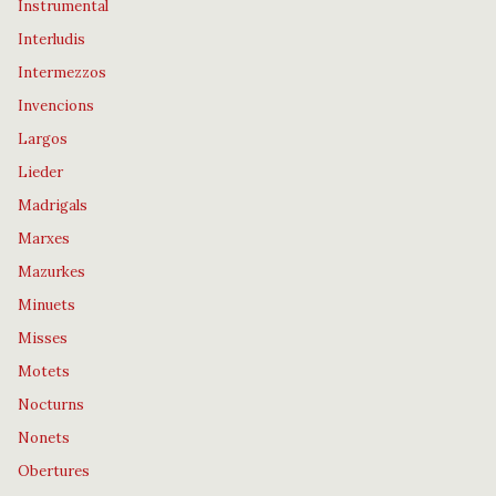
Instrumental
Interludis
Intermezzos
Invencions
Largos
Lieder
Madrigals
Marxes
Mazurkes
Minuets
Misses
Motets
Nocturns
Nonets
Obertures