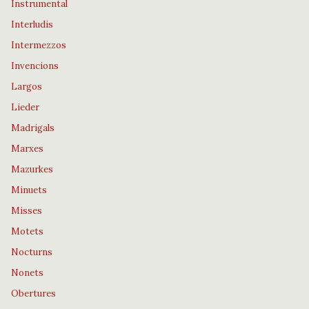
Instrumental
Interludis
Intermezzos
Invencions
Largos
Lieder
Madrigals
Marxes
Mazurkes
Minuets
Misses
Motets
Nocturns
Nonets
Obertures