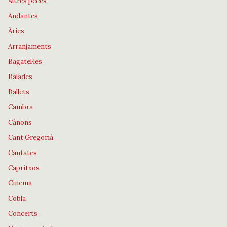
Altres peces
Andantes
Àries
Arranjaments
Bagatel·les
Balades
Ballets
Cambra
Cànons
Cant Gregorià
Cantates
Capritxos
Cinema
Cobla
Concerts