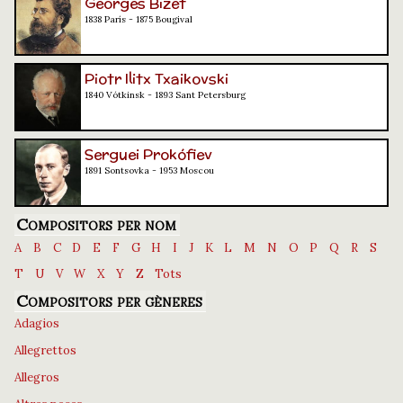
Georges Bizet
1838 París - 1875 Bougival
Piotr Ilitx Txaikovski
1840 Vótkinsk - 1893 Sant Petersburg
Serguei Prokófiev
1891 Sontsovka - 1953 Moscou
Compositors per nom
A
B
C
D
E
F
G
H
I
J
K
L
M
N
O
P
Q
R
S
T
U
V
W
X
Y
Z
Tots
Compositors per gèneres
Adagios
Allegrettos
Allegros