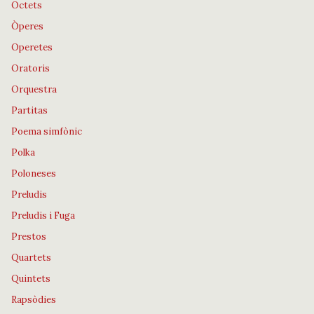
Octets
Òperes
Operetes
Oratoris
Orquestra
Partitas
Poema simfònic
Polka
Poloneses
Preludis
Preludis i Fuga
Prestos
Quartets
Quintets
Rapsòdies