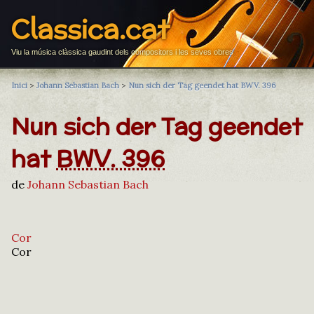
Classica.cat
Viu la música clàssica gaudint dels compositors i les seves obres
Inici
>
Johann Sebastian Bach
>
Nun sich der Tag geendet hat BWV. 396
Nun sich der Tag geendet
hat
BWV. 396
de
Johann Sebastian Bach
Cor
Cor