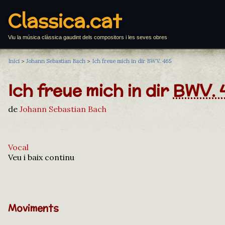
Classica.cat
Viu la música clàssica gaudint dels compositors i les seves obres
Inici
>
Johann Sebastian Bach
>
Ich freue mich in dir BWV. 465
Ich freue mich in dir
BWV. 
de
Johann Sebastian Bach
Vocal
Veu i baix continu
Moviments