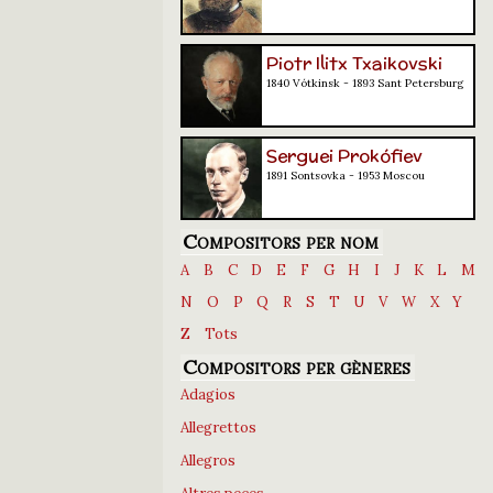
Piotr Ilitx Txaikovski
1840 Vótkinsk - 1893 Sant Petersburg
Serguei Prokófiev
1891 Sontsovka - 1953 Moscou
Compositors per nom
A
B
C
D
E
F
G
H
I
J
K
L
M
N
O
P
Q
R
S
T
U
V
W
X
Y
Z
Tots
Compositors per gèneres
Adagios
Allegrettos
Allegros