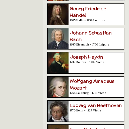
Georg Friedrich
Händel
1685 Halle - 1759 Londres
Johann Sebastian
Bach
1685 Eisenach - 1750 Leipzig
Joseph Haydn
1732 Rohrau - 1809 Viena
Wolfgang Amadeus
Mozart
1756 Salzburg - 1791 Viena
Ludwig van Beethoven
1770 Bonn - 1827 Viena