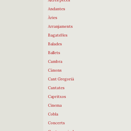
Altres peces
Andantes
Àries
Arranjaments
Bagatel·les
Balades
Ballets
Cambra
Cànons
Cant Gregorià
Cantates
Capritxos
Cinema
Cobla
Concerts