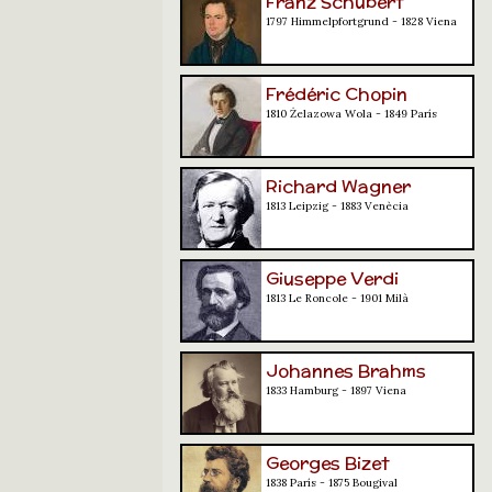
Franz Schubert
1797 Himmelpfortgrund - 1828 Viena
Frédéric Chopin
1810 Żelazowa Wola - 1849 París
Richard Wagner
1813 Leipzig - 1883 Venècia
Giuseppe Verdi
1813 Le Roncole - 1901 Milà
Johannes Brahms
1833 Hamburg - 1897 Viena
Georges Bizet
1838 París - 1875 Bougival