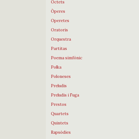
Octets
Òperes
Operetes
Oratoris
Orquestra
Partitas
Poema simfònic
Polka
Poloneses
Preludis
Preludis i Fuga
Prestos
Quartets
Quintets
Rapsòdies