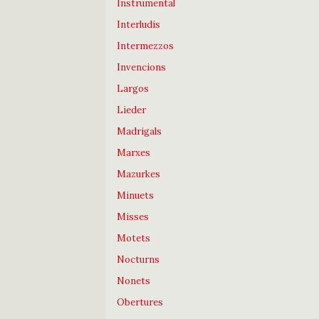
Instrumental
Interludis
Intermezzos
Invencions
Largos
Lieder
Madrigals
Marxes
Mazurkes
Minuets
Misses
Motets
Nocturns
Nonets
Obertures