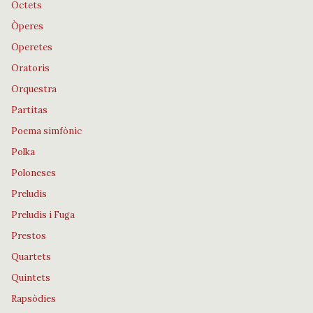
Octets
Òperes
Operetes
Oratoris
Orquestra
Partitas
Poema simfònic
Polka
Poloneses
Preludis
Preludis i Fuga
Prestos
Quartets
Quintets
Rapsòdies