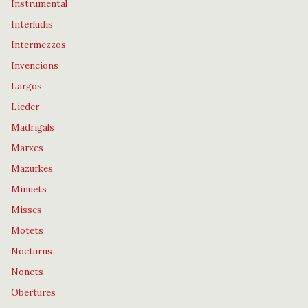
Instrumental
Interludis
Intermezzos
Invencions
Largos
Lieder
Madrigals
Marxes
Mazurkes
Minuets
Misses
Motets
Nocturns
Nonets
Obertures