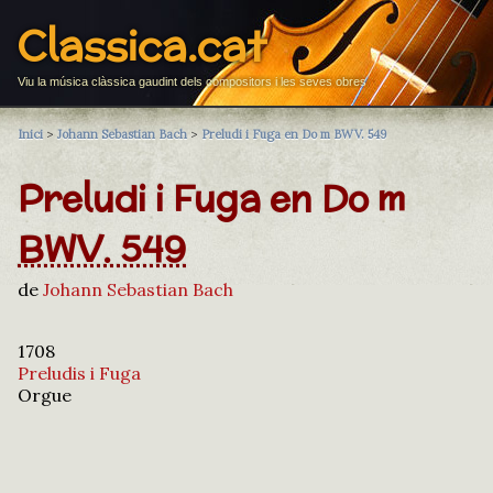
Classica.cat
Viu la música clàssica gaudint dels compositors i les seves obres
Inici
>
Johann Sebastian Bach
>
Preludi i Fuga en Do m BWV. 549
Preludi i Fuga en Do m
BWV. 549
de
Johann Sebastian Bach
1708
Preludis i Fuga
Orgue