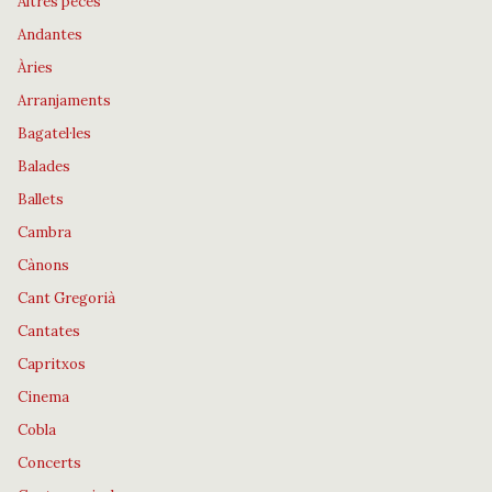
Altres peces
Andantes
Àries
Arranjaments
Bagatel·les
Balades
Ballets
Cambra
Cànons
Cant Gregorià
Cantates
Capritxos
Cinema
Cobla
Concerts