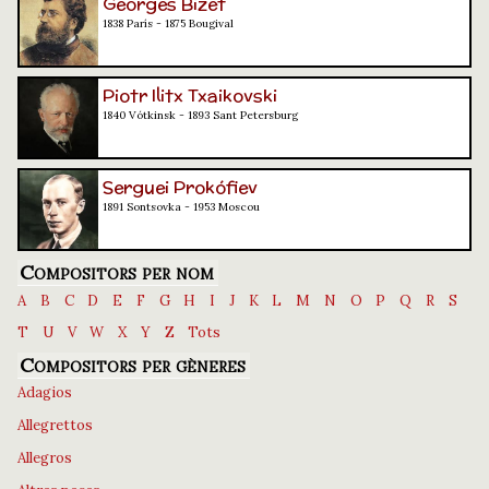
Georges Bizet
1838 París - 1875 Bougival
Piotr Ilitx Txaikovski
1840 Vótkinsk - 1893 Sant Petersburg
Serguei Prokófiev
1891 Sontsovka - 1953 Moscou
Compositors per nom
A
B
C
D
E
F
G
H
I
J
K
L
M
N
O
P
Q
R
S
T
U
V
W
X
Y
Z
Tots
Compositors per gèneres
Adagios
Allegrettos
Allegros