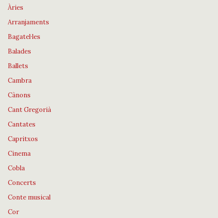
Àries
Arranjaments
Bagatel·les
Balades
Ballets
Cambra
Cànons
Cant Gregorià
Cantates
Capritxos
Cinema
Cobla
Concerts
Conte musical
Cor