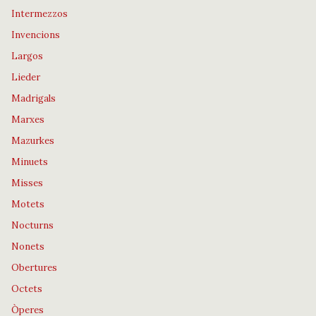
Intermezzos
Invencions
Largos
Lieder
Madrigals
Marxes
Mazurkes
Minuets
Misses
Motets
Nocturns
Nonets
Obertures
Octets
Òperes