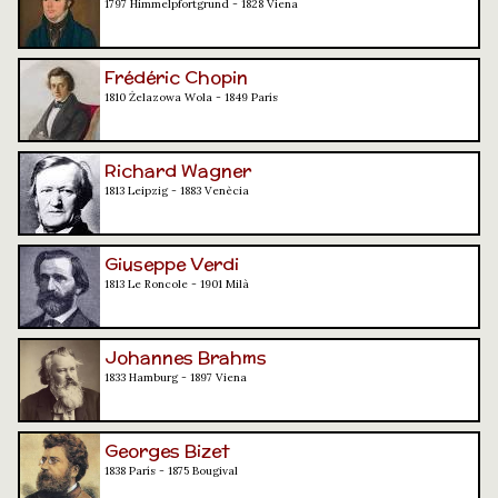
1797 Himmelpfortgrund - 1828 Viena
Frédéric Chopin
1810 Żelazowa Wola - 1849 París
Richard Wagner
1813 Leipzig - 1883 Venècia
Giuseppe Verdi
1813 Le Roncole - 1901 Milà
Johannes Brahms
1833 Hamburg - 1897 Viena
Georges Bizet
1838 París - 1875 Bougival