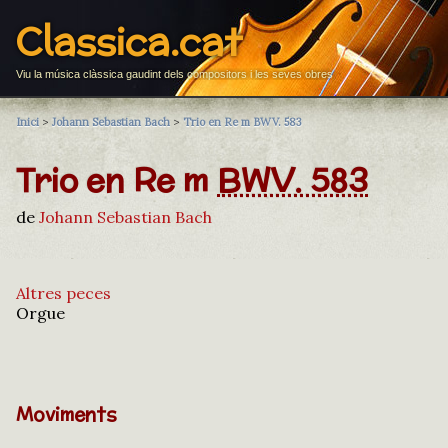
Classica.cat
Viu la música clàssica gaudint dels compositors i les seves obres
Inici
>
Johann Sebastian Bach
>
Trio en Re m BWV. 583
Trio en Re m
BWV. 583
de
Johann Sebastian Bach
Altres peces
Orgue
Moviments