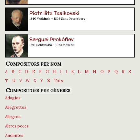
Piotr Ilitx Txaikovski
1840 Vótkinsk - 1893 Sant Petersburg
Serguei Prokófiev
1891 Sontsovka - 1953 Moscou
Compositors per nom
A
B
C
D
E
F
G
H
I
J
K
L
M
N
O
P
Q
R
S
T
U
V
W
X
Y
Z
Tots
Compositors per gèneres
Adagios
Allegrettos
Allegros
Altres peces
Andantes