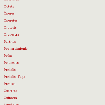
Octets
Òperes
Operetes
Oratoris
Orquestra
Partitas
Poema simfònic
Polka
Poloneses
Preludis
Preludis i Fuga
Prestos
Quartets
Quintets
Rapsòdies