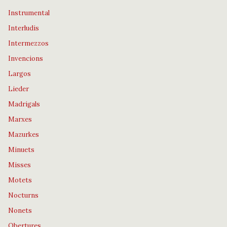
Instrumental
Interludis
Intermezzos
Invencions
Largos
Lieder
Madrigals
Marxes
Mazurkes
Minuets
Misses
Motets
Nocturns
Nonets
Obertures