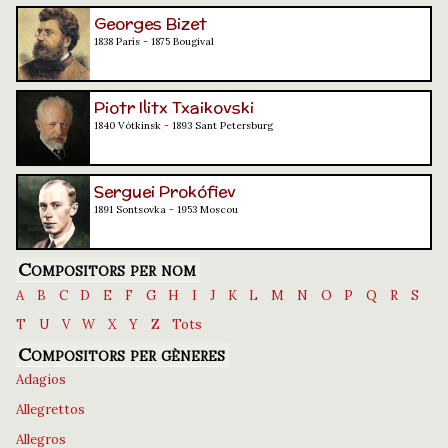
Georges Bizet
1838 París - 1875 Bougival
Piotr Ilitx Txaikovski
1840 Vótkinsk - 1893 Sant Petersburg
Serguei Prokófiev
1891 Sontsovka - 1953 Moscou
Compositors per nom
A
B
C
D
E
F
G
H
I
J
K
L
M
N
O
P
Q
R
S
T
U
V
W
X
Y
Z
Tots
Compositors per gèneres
Adagios
Allegrettos
Allegros