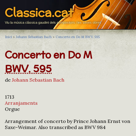
Classica.cat
Viu la música clàssica gaudint dels compositors i les seves obres
Inici
>
Johann Sebastian Bach
>
Concerto en Do M BWV. 595
Concerto en Do M
BWV. 595
de
Johann Sebastian Bach
1713
Arranjaments
Orgue
Arrangement of concerto by Prince Johann Ernst von
Saxe-Weimar. Also transcribed as BWV 984