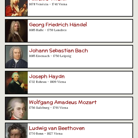
1678 Venècia - 1741 Viena
Georg Friedrich Händel
1685 Halle - 1759 Londres
Johann Sebastian Bach
1685 Eisenach - 1750 Leipzig
Joseph Haydn
1732 Rohrau - 1809 Viena
Wolfgang Amadeus Mozart
1756 Salzburg - 1791 Viena
Ludwig van Beethoven
1770 Bonn - 1827 Viena