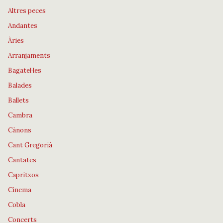
Altres peces
Andantes
Àries
Arranjaments
Bagatel·les
Balades
Ballets
Cambra
Cànons
Cant Gregorià
Cantates
Capritxos
Cinema
Cobla
Concerts