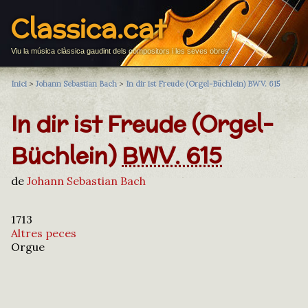
Classica.cat
Viu la música clàssica gaudint dels compositors i les seves obres
Inici
>
Johann Sebastian Bach
>
In dir ist Freude (Orgel-Büchlein) BWV. 615
In dir ist Freude (Orgel-
Büchlein)
BWV. 615
de
Johann Sebastian Bach
1713
Altres peces
Orgue