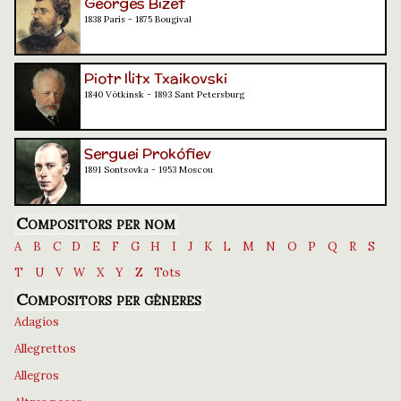
Georges Bizet
1838 París - 1875 Bougival
Piotr Ilitx Txaikovski
1840 Vótkinsk - 1893 Sant Petersburg
Serguei Prokófiev
1891 Sontsovka - 1953 Moscou
Compositors per nom
A
B
C
D
E
F
G
H
I
J
K
L
M
N
O
P
Q
R
S
T
U
V
W
X
Y
Z
Tots
Compositors per gèneres
Adagios
Allegrettos
Allegros