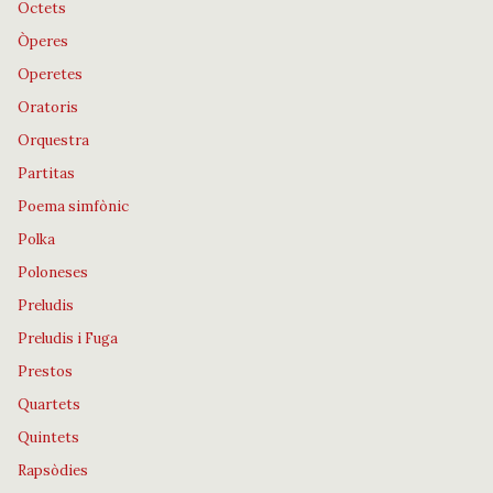
Octets
Òperes
Operetes
Oratoris
Orquestra
Partitas
Poema simfònic
Polka
Poloneses
Preludis
Preludis i Fuga
Prestos
Quartets
Quintets
Rapsòdies