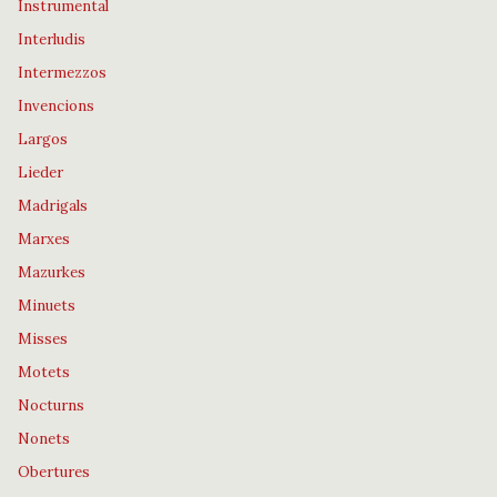
Instrumental
Interludis
Intermezzos
Invencions
Largos
Lieder
Madrigals
Marxes
Mazurkes
Minuets
Misses
Motets
Nocturns
Nonets
Obertures