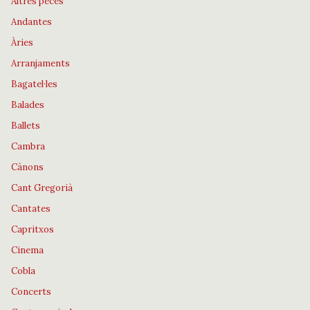
Altres peces
Andantes
Àries
Arranjaments
Bagatel·les
Balades
Ballets
Cambra
Cànons
Cant Gregorià
Cantates
Capritxos
Cinema
Cobla
Concerts