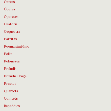
Octets
Òperes
Operetes
Oratoris
Orquestra
Partitas
Poema simfònic
Polka
Poloneses
Preludis
Preludis i Fuga
Prestos
Quartets
Quintets
Rapsòdies