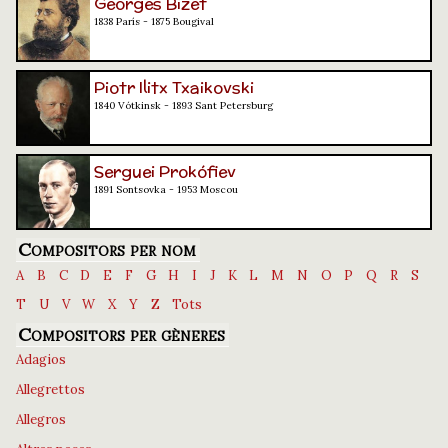
Georges Bizet
1838 París - 1875 Bougival
Piotr Ilitx Txaikovski
1840 Vótkinsk - 1893 Sant Petersburg
Serguei Prokófiev
1891 Sontsovka - 1953 Moscou
Compositors per nom
A
B
C
D
E
F
G
H
I
J
K
L
M
N
O
P
Q
R
S
T
U
V
W
X
Y
Z
Tots
Compositors per gèneres
Adagios
Allegrettos
Allegros