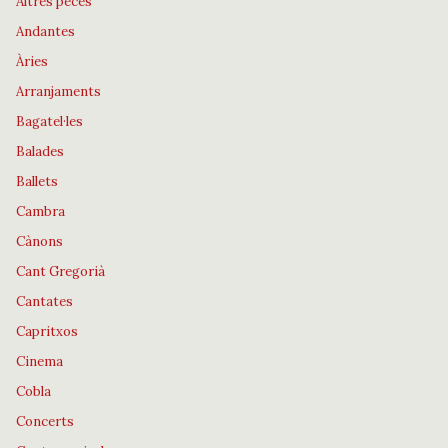
Altres peces
Andantes
Àries
Arranjaments
Bagatel·les
Balades
Ballets
Cambra
Cànons
Cant Gregorià
Cantates
Capritxos
Cinema
Cobla
Concerts