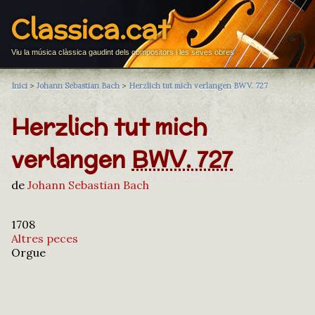
Classica.cat
Viu la música clàssica gaudint dels compositors i les seves obres
Inici
>
Johann Sebastian Bach
>
Herzlich tut mich verlangen BWV. 727
Herzlich tut mich
verlangen
BWV. 727
de
Johann Sebastian Bach
1708
Altres peces
Orgue