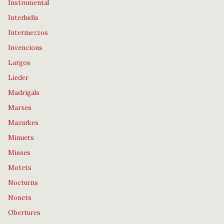
Instrumental
Interludis
Intermezzos
Invencions
Largos
Lieder
Madrigals
Marxes
Mazurkes
Minuets
Misses
Motets
Nocturns
Nonets
Obertures