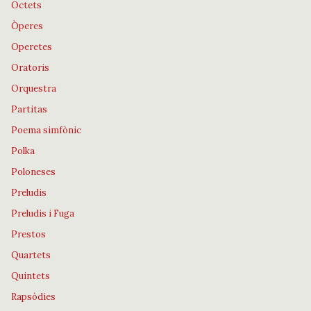
Octets
Òperes
Operetes
Oratoris
Orquestra
Partitas
Poema simfònic
Polka
Poloneses
Preludis
Preludis i Fuga
Prestos
Quartets
Quintets
Rapsòdies