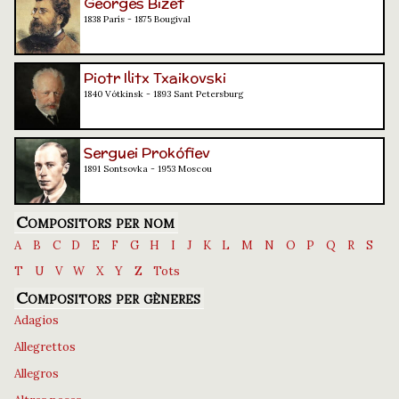
Georges Bizet
1838 París - 1875 Bougival
Piotr Ilitx Txaikovski
1840 Vótkinsk - 1893 Sant Petersburg
Serguei Prokófiev
1891 Sontsovka - 1953 Moscou
Compositors per nom
A
B
C
D
E
F
G
H
I
J
K
L
M
N
O
P
Q
R
S
T
U
V
W
X
Y
Z
Tots
Compositors per gèneres
Adagios
Allegrettos
Allegros