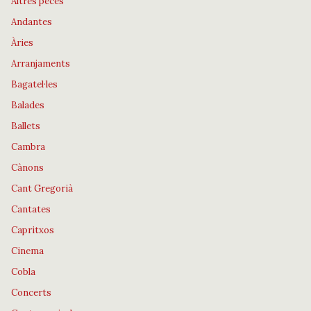
Altres peces
Andantes
Àries
Arranjaments
Bagatel·les
Balades
Ballets
Cambra
Cànons
Cant Gregorià
Cantates
Capritxos
Cinema
Cobla
Concerts