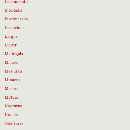
Instrumental
Interludis
Intermezzos
Invencions
Largos
Lieder
Madrigals
Marxes
Mazurkes
Minuets
Misses
Motets
Nocturns
Nonets
Obertures