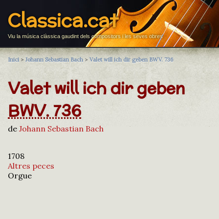
Classica.cat
Viu la música clàssica gaudint dels compositors i les seves obres
Inici
>
Johann Sebastian Bach
>
Valet will ich dir geben BWV. 736
Valet will ich dir geben
BWV. 736
de
Johann Sebastian Bach
1708
Altres peces
Orgue