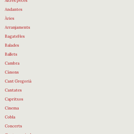
Altres peces
Andantes
Àries
Arranjaments
Bagatel·les
Balades
Ballets
Cambra
Cànons
Cant Gregorià
Cantates
Capritxos
Cinema
Cobla
Concerts