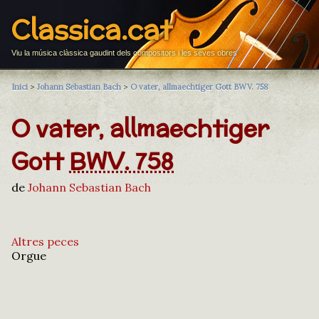
Classica.cat
Viu la música clàssica gaudint dels compositors i les seves obres
Inici
>
Johann Sebastian Bach
>
O vater, allmaechtiger Gott BWV. 758
O vater, allmaechtiger
Gott
BWV. 758
de
Johann Sebastian Bach
Altres peces
Orgue