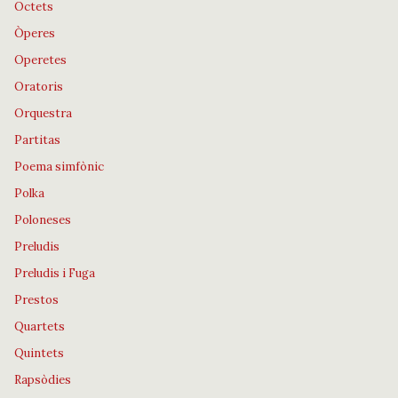
Octets
Òperes
Operetes
Oratoris
Orquestra
Partitas
Poema simfònic
Polka
Poloneses
Preludis
Preludis i Fuga
Prestos
Quartets
Quintets
Rapsòdies