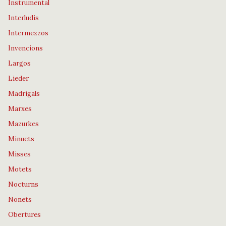
Instrumental
Interludis
Intermezzos
Invencions
Largos
Lieder
Madrigals
Marxes
Mazurkes
Minuets
Misses
Motets
Nocturns
Nonets
Obertures