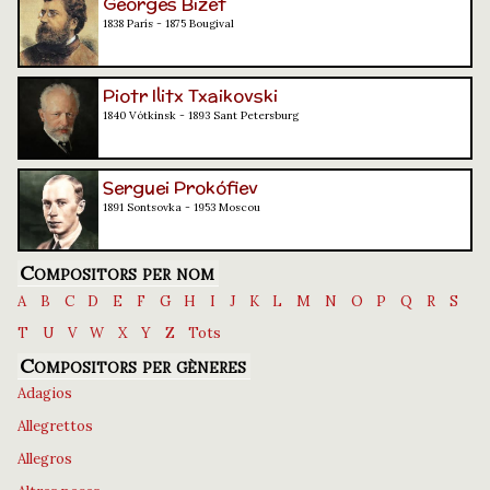
Georges Bizet
1838 París - 1875 Bougival
Piotr Ilitx Txaikovski
1840 Vótkinsk - 1893 Sant Petersburg
Serguei Prokófiev
1891 Sontsovka - 1953 Moscou
Compositors per nom
A
B
C
D
E
F
G
H
I
J
K
L
M
N
O
P
Q
R
S
T
U
V
W
X
Y
Z
Tots
Compositors per gèneres
Adagios
Allegrettos
Allegros