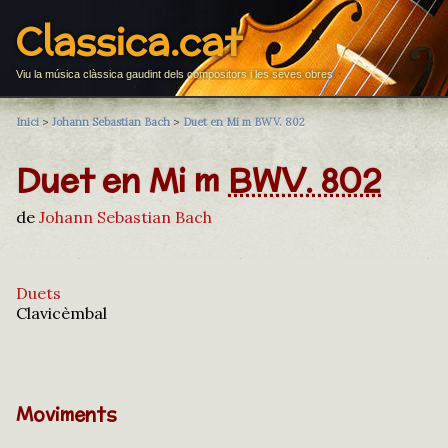
Classica.cat
Viu la música clàssica gaudint dels compositors i les seves obres
Inici
>
Johann Sebastian Bach
>
Duet en Mi m BWV. 802
Duet en Mi m
BWV. 802
de
Johann Sebastian Bach
Duets
Clavicèmbal
Moviments