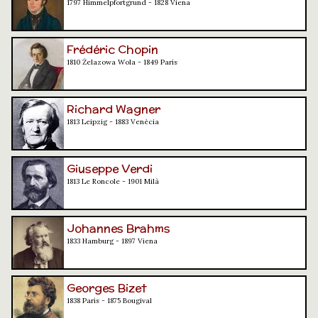
1797 Himmelpfortgrund - 1828 Viena
Frédéric Chopin
1810 Żelazowa Wola - 1849 París
Richard Wagner
1813 Leipzig - 1883 Venècia
Giuseppe Verdi
1813 Le Roncole - 1901 Milà
Johannes Brahms
1833 Hamburg - 1897 Viena
Georges Bizet
1838 París - 1875 Bougival