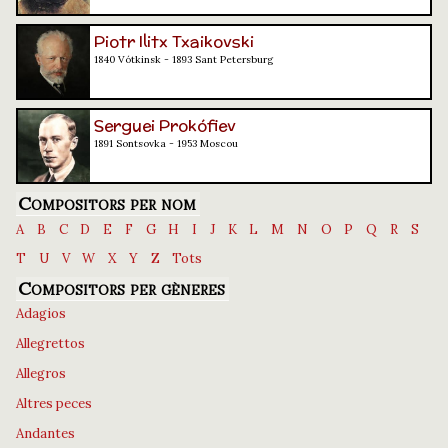
Piotr Ilitx Txaikovski
1840 Vótkinsk - 1893 Sant Petersburg
Serguei Prokófiev
1891 Sontsovka - 1953 Moscou
Compositors per nom
A
B
C
D
E
F
G
H
I
J
K
L
M
N
O
P
Q
R
S
T
U
V
W
X
Y
Z
Tots
Compositors per gèneres
Adagios
Allegrettos
Allegros
Altres peces
Andantes