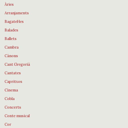
Àries
Arranjaments
Bagatel·les
Balades
Ballets
Cambra
Cànons
Cant Gregorià
Cantates
Capritxos
Cinema
Cobla
Concerts
Conte musical
Cor