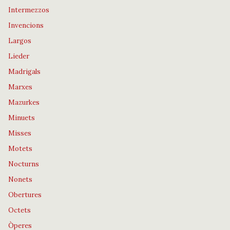
Intermezzos
Invencions
Largos
Lieder
Madrigals
Marxes
Mazurkes
Minuets
Misses
Motets
Nocturns
Nonets
Obertures
Octets
Òperes