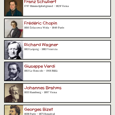
Franz Schubert
1797 Himmelpfortgrund - 1828 Viena
Frédéric Chopin
1810 Żelazowa Wola - 1849 París
Richard Wagner
1813 Leipzig - 1883 Venècia
Giuseppe Verdi
1813 Le Roncole - 1901 Milà
Johannes Brahms
1833 Hamburg - 1897 Viena
Georges Bizet
1838 París - 1875 Bougival