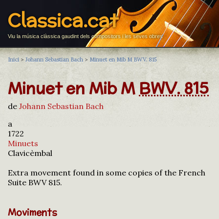
Classica.cat
Viu la música clàssica gaudint dels compositors i les seves obres
Inici
>
Johann Sebastian Bach
>
Minuet en Mib M BWV. 815
Minuet en Mib M
BWV. 815
de
Johann Sebastian Bach
a
1722
Minuets
Clavicèmbal
Extra movement found in some copies of the French
Suite BWV 815.
Moviments