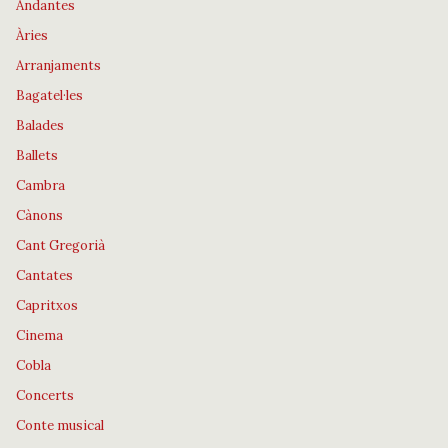
Andantes
Àries
Arranjaments
Bagatel·les
Balades
Ballets
Cambra
Cànons
Cant Gregorià
Cantates
Capritxos
Cinema
Cobla
Concerts
Conte musical