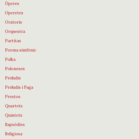
Òperes
Operetes
Oratoris
Orquestra
Partitas
Poema simfònic
Polka
Poloneses
Preludis
Preludis i Fuga
Prestos
Quartets
Quintets
Rapsòdies
Religiosa