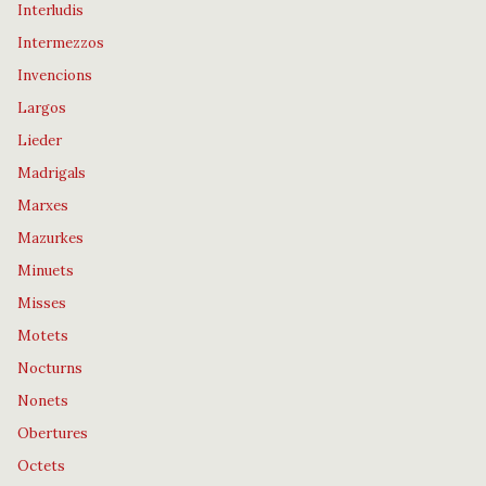
Interludis
Intermezzos
Invencions
Largos
Lieder
Madrigals
Marxes
Mazurkes
Minuets
Misses
Motets
Nocturns
Nonets
Obertures
Octets