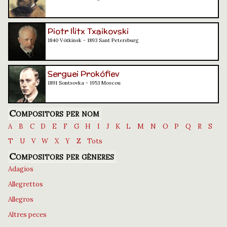
Piotr Ilitx Txaikovski
1840 Vótkinsk - 1893 Sant Petersburg
Serguei Prokófiev
1891 Sontsovka - 1953 Moscou
Compositors per nom
A
B
C
D
E
F
G
H
I
J
K
L
M
N
O
P
Q
R
S
T
U
V
W
X
Y
Z
Tots
Compositors per gèneres
Adagios
Allegrettos
Allegros
Altres peces