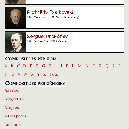
Piotr Ilitx Txaikovski
1840 Vótkinsk - 1893 Sant Petersburg
Serguei Prokófiev
1891 Sontsovka - 1953 Moscou
Compositors per nom
A
B
C
D
E
F
G
H
I
J
K
L
M
N
O
P
Q
R
S
T
U
V
W
X
Y
Z
Tots
Compositors per gèneres
Adagios
Allegrettos
Allegros
Altres peces
Andantes