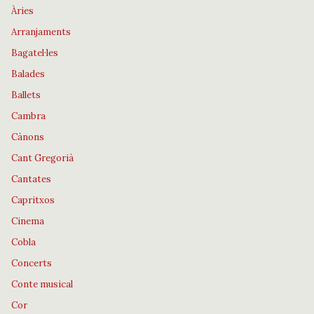
Àries
Arranjaments
Bagatel·les
Balades
Ballets
Cambra
Cànons
Cant Gregorià
Cantates
Capritxos
Cinema
Cobla
Concerts
Conte musical
Cor