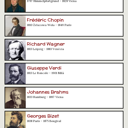
1797 Himmelpfortgrund - 1828 Viena
Frédéric Chopin
1810 Żelazowa Wola - 1849 París
Richard Wagner
1813 Leipzig - 1883 Venècia
Giuseppe Verdi
1813 Le Roncole - 1901 Milà
Johannes Brahms
1833 Hamburg - 1897 Viena
Georges Bizet
1838 París - 1875 Bougival