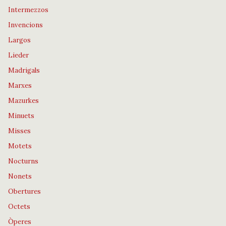
Intermezzos
Invencions
Largos
Lieder
Madrigals
Marxes
Mazurkes
Minuets
Misses
Motets
Nocturns
Nonets
Obertures
Octets
Òperes