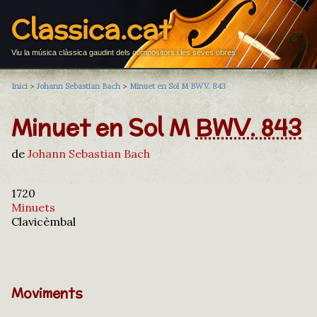
Classica.cat
Viu la música clàssica gaudint dels compositors i les seves obres
Inici
>
Johann Sebastian Bach
>
Minuet en Sol M BWV. 843
Minuet en Sol M
BWV. 843
de
Johann Sebastian Bach
1720
Minuets
Clavicèmbal
Moviments