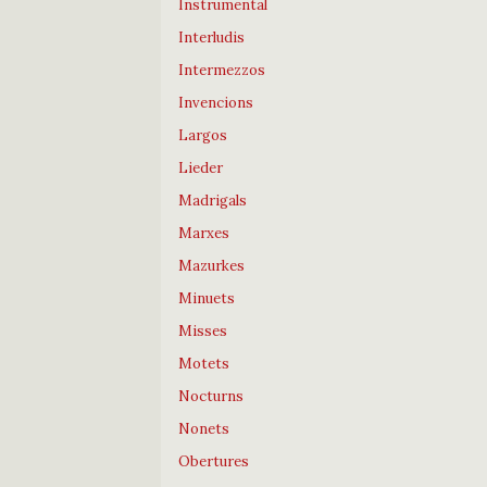
Instrumental
Interludis
Intermezzos
Invencions
Largos
Lieder
Madrigals
Marxes
Mazurkes
Minuets
Misses
Motets
Nocturns
Nonets
Obertures