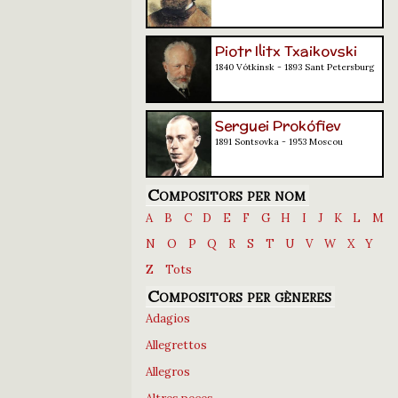
Piotr Ilitx Txaikovski
1840 Vótkinsk - 1893 Sant Petersburg
Serguei Prokófiev
1891 Sontsovka - 1953 Moscou
Compositors per nom
A
B
C
D
E
F
G
H
I
J
K
L
M
N
O
P
Q
R
S
T
U
V
W
X
Y
Z
Tots
Compositors per gèneres
Adagios
Allegrettos
Allegros