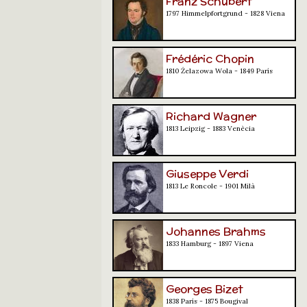
Franz Schubert
1797 Himmelpfortgrund - 1828 Viena
Frédéric Chopin
1810 Żelazowa Wola - 1849 París
Richard Wagner
1813 Leipzig - 1883 Venècia
Giuseppe Verdi
1813 Le Roncole - 1901 Milà
Johannes Brahms
1833 Hamburg - 1897 Viena
Georges Bizet
1838 París - 1875 Bougival