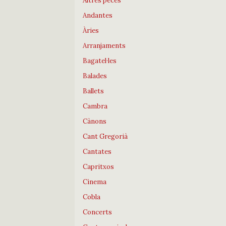
Altres peces
Andantes
Àries
Arranjaments
Bagatel·les
Balades
Ballets
Cambra
Cànons
Cant Gregorià
Cantates
Capritxos
Cinema
Cobla
Concerts