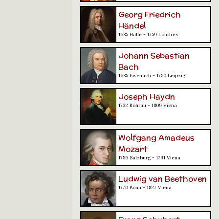
Georg Friedrich
Händel
1685 Halle - 1759 Londres
Johann Sebastian
Bach
1685 Eisenach - 1750 Leipzig
Joseph Haydn
1732 Rohrau - 1809 Viena
Wolfgang Amadeus
Mozart
1756 Salzburg - 1791 Viena
Ludwig van Beethoven
1770 Bonn - 1827 Viena