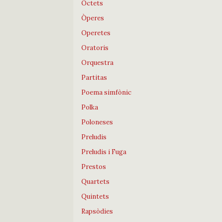
Octets
Òperes
Operetes
Oratoris
Orquestra
Partitas
Poema simfònic
Polka
Poloneses
Preludis
Preludis i Fuga
Prestos
Quartets
Quintets
Rapsòdies