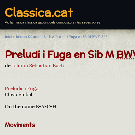
Classica.cat
Viu la música clàssica gaudint dels compositors i les seves obres
Inici
>
Johann Sebastian Bach
>
Preludi i Fuga en Sib M BWV. 898
Preludi i Fuga en Sib M
BWV
de
Johann Sebastian Bach
Preludis i Fuga
Clavicèmbal
On the name B-A-C-H
Moviments