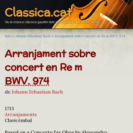
Classica.cat
Viu la música clàssica gaudint dels compositors i les seves obres
Inici
>
Johann Sebastian Bach
>
Arranjament sobre concert en Re m BWV. 974
Arranjament sobre
concert en Re m
BWV. 974
de
Johann Sebastian Bach
1713
Arranjaments
Clavicèmbal
Based on a Concerto for Oboe by Alessandro