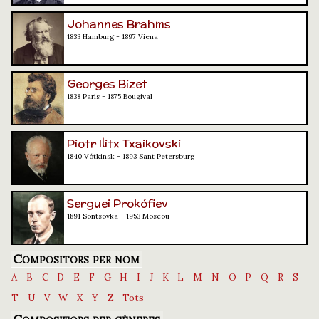
Johannes Brahms
1833 Hamburg - 1897 Viena
Georges Bizet
1838 París - 1875 Bougival
Piotr Ilitx Txaikovski
1840 Vótkinsk - 1893 Sant Petersburg
Serguei Prokófiev
1891 Sontsovka - 1953 Moscou
Compositors per nom
A
B
C
D
E
F
G
H
I
J
K
L
M
N
O
P
Q
R
S
T
U
V
W
X
Y
Z
Tots