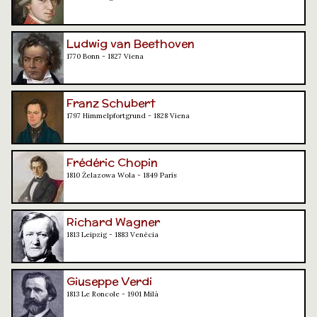
Ludwig van Beethoven
1770 Bonn - 1827 Viena
Franz Schubert
1797 Himmelpfortgrund - 1828 Viena
Frédéric Chopin
1810 Żelazowa Wola - 1849 París
Richard Wagner
1813 Leipzig - 1883 Venècia
Giuseppe Verdi
1813 Le Roncole - 1901 Milà