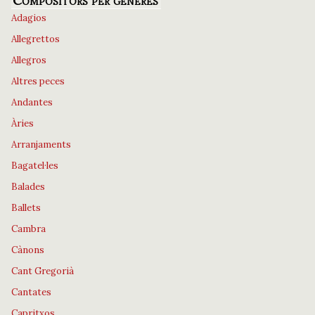
Compositors per gèneres
Adagios
Allegrettos
Allegros
Altres peces
Andantes
Àries
Arranjaments
Bagatel·les
Balades
Ballets
Cambra
Cànons
Cant Gregorià
Cantates
Capritxos