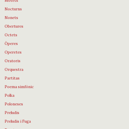
Motets
Nocturns
Nonets
Obertures
Octets
Òperes
Operetes
Oratoris
Orquestra
Partitas
Poema simfònic
Polka
Poloneses
Preludis
Preludis i Fuga