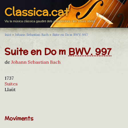
Classica.cat
Viu la música clàssica gaudint dels compositors i les seves obres
Inici
>
Johann Sebastian Bach
>
Suite en Do m BWV. 997
Suite en Do m
BWV. 997
de
Johann Sebastian Bach
1737
Suites
Llaüt
Moviments