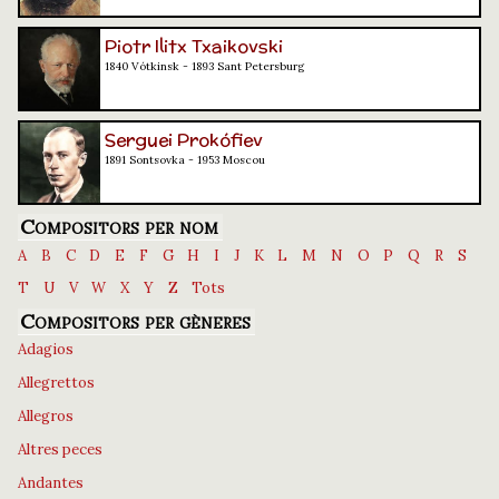
Piotr Ilitx Txaikovski
1840 Vótkinsk - 1893 Sant Petersburg
Serguei Prokófiev
1891 Sontsovka - 1953 Moscou
Compositors per nom
A
B
C
D
E
F
G
H
I
J
K
L
M
N
O
P
Q
R
S
T
U
V
W
X
Y
Z
Tots
Compositors per gèneres
Adagios
Allegrettos
Allegros
Altres peces
Andantes