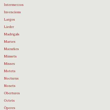
Intermezzos
Invencions
Largos
Lieder
Madrigals
Marxes
Mazurkes
Minuets
Misses
Motets
Nocturns
Nonets
Obertures
Octets
Òperes