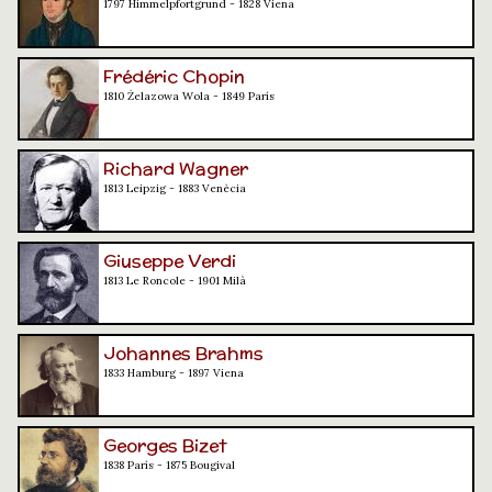
1797 Himmelpfortgrund - 1828 Viena
Frédéric Chopin
1810 Żelazowa Wola - 1849 París
Richard Wagner
1813 Leipzig - 1883 Venècia
Giuseppe Verdi
1813 Le Roncole - 1901 Milà
Johannes Brahms
1833 Hamburg - 1897 Viena
Georges Bizet
1838 París - 1875 Bougival