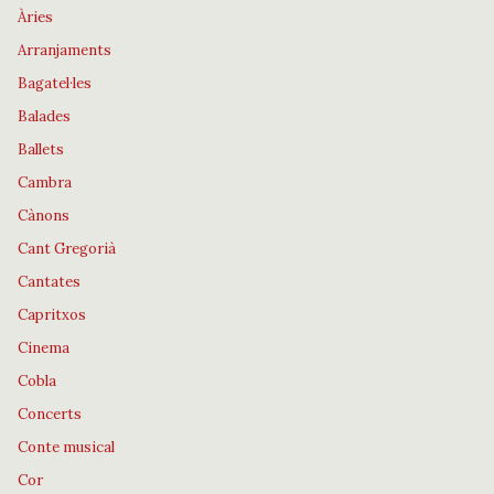
Àries
Arranjaments
Bagatel·les
Balades
Ballets
Cambra
Cànons
Cant Gregorià
Cantates
Capritxos
Cinema
Cobla
Concerts
Conte musical
Cor