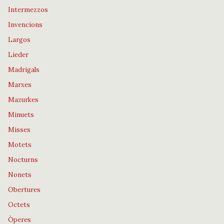
Intermezzos
Invencions
Largos
Lieder
Madrigals
Marxes
Mazurkes
Minuets
Misses
Motets
Nocturns
Nonets
Obertures
Octets
Òperes