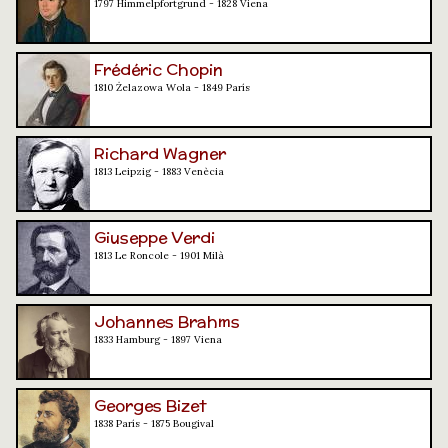
1797 Himmelpfortgrund - 1828 Viena
Frédéric Chopin
1810 Żelazowa Wola - 1849 París
Richard Wagner
1813 Leipzig - 1883 Venècia
Giuseppe Verdi
1813 Le Roncole - 1901 Milà
Johannes Brahms
1833 Hamburg - 1897 Viena
Georges Bizet
1838 París - 1875 Bougival