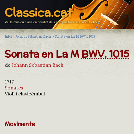
Classica.cat
Viu la música clàssica gaudint dels compositors i les seves obres
Inici
>
Johann Sebastian Bach
>
Sonata en La M BWV. 1015
Sonata en La M
BWV. 1015
de
Johann Sebastian Bach
1717
Sonates
Violí i clavicèmbal
Moviments