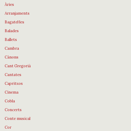
Àries
Arranjaments
Bagatel·les
Balades
Ballets
Cambra
Cànons
Cant Gregorià
Cantates
Capritxos
Cinema
Cobla
Concerts
Conte musical
Cor