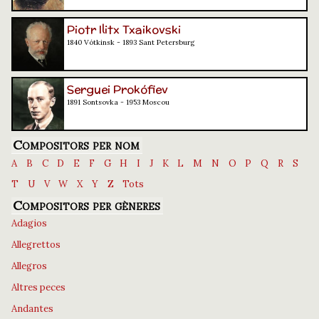
Piotr Ilitx Txaikovski
1840 Vótkinsk - 1893 Sant Petersburg
Serguei Prokófiev
1891 Sontsovka - 1953 Moscou
Compositors per nom
A
B
C
D
E
F
G
H
I
J
K
L
M
N
O
P
Q
R
S
T
U
V
W
X
Y
Z
Tots
Compositors per gèneres
Adagios
Allegrettos
Allegros
Altres peces
Andantes