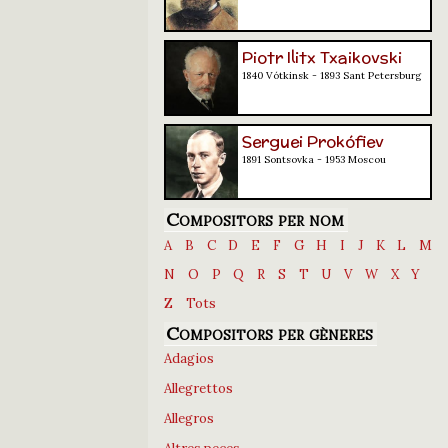
Piotr Ilitx Txaikovski
1840 Vótkinsk - 1893 Sant Petersburg
Serguei Prokófiev
1891 Sontsovka - 1953 Moscou
Compositors per nom
A
B
C
D
E
F
G
H
I
J
K
L
M
N
O
P
Q
R
S
T
U
V
W
X
Y
Z
Tots
Compositors per gèneres
Adagios
Allegrettos
Allegros