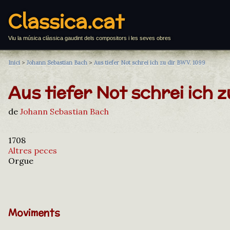
Classica.cat
Viu la música clàssica gaudint dels compositors i les seves obres
Inici
>
Johann Sebastian Bach
>
Aus tiefer Not schrei ich zu dir BWV. 1099
Aus tiefer Not schrei ich z
de
Johann Sebastian Bach
1708
Altres peces
Orgue
Moviments