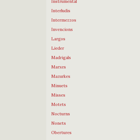
Instrumental
Interludis
Intermezzos
Invencions
Largos
Lieder
Madrigals
Marxes
Mazurkes
Minuets
Misses
Motets
Nocturns
Nonets
Obertures