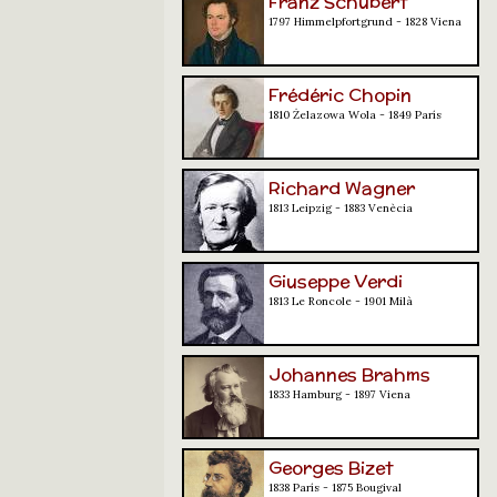
Franz Schubert
1797 Himmelpfortgrund - 1828 Viena
Frédéric Chopin
1810 Żelazowa Wola - 1849 París
Richard Wagner
1813 Leipzig - 1883 Venècia
Giuseppe Verdi
1813 Le Roncole - 1901 Milà
Johannes Brahms
1833 Hamburg - 1897 Viena
Georges Bizet
1838 París - 1875 Bougival