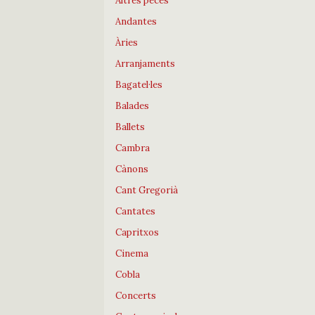
Altres peces
Andantes
Àries
Arranjaments
Bagatel·les
Balades
Ballets
Cambra
Cànons
Cant Gregorià
Cantates
Capritxos
Cinema
Cobla
Concerts