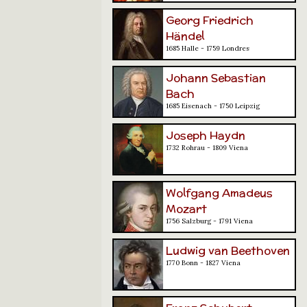
Georg Friedrich
Händel
1685 Halle - 1759 Londres
Johann Sebastian
Bach
1685 Eisenach - 1750 Leipzig
Joseph Haydn
1732 Rohrau - 1809 Viena
Wolfgang Amadeus
Mozart
1756 Salzburg - 1791 Viena
Ludwig van Beethoven
1770 Bonn - 1827 Viena