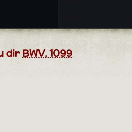
u dir
BWV. 1099