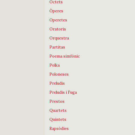
Octets
Òperes
Operetes
Oratoris
Orquestra
Partitas
Poema simfònic
Polka
Poloneses
Preludis
Preludis i Fuga
Prestos
Quartets
Quintets
Rapsòdies