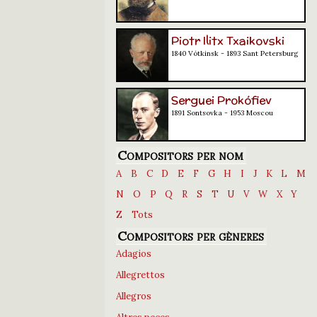
Piotr Ilitx Txaikovski
1840 Vótkinsk - 1893 Sant Petersburg
Serguei Prokófiev
1891 Sontsovka - 1953 Moscou
Compositors per nom
A
B
C
D
E
F
G
H
I
J
K
L
M
N
O
P
Q
R
S
T
U
V
W
X
Y
Z
Tots
Compositors per gèneres
Adagios
Allegrettos
Allegros