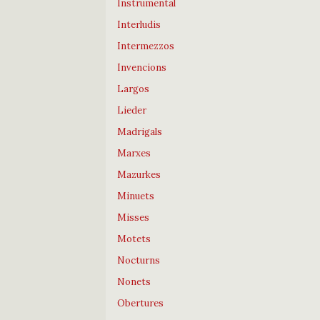
Instrumental
Interludis
Intermezzos
Invencions
Largos
Lieder
Madrigals
Marxes
Mazurkes
Minuets
Misses
Motets
Nocturns
Nonets
Obertures