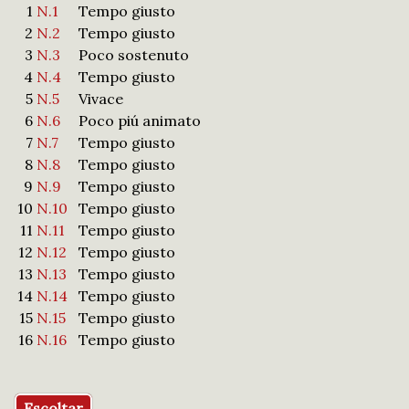
1
N.1
Tempo giusto
2
N.2
Tempo giusto
3
N.3
Poco sostenuto
4
N.4
Tempo giusto
5
N.5
Vivace
6
N.6
Poco piú animato
7
N.7
Tempo giusto
8
N.8
Tempo giusto
9
N.9
Tempo giusto
10
N.10
Tempo giusto
11
N.11
Tempo giusto
12
N.12
Tempo giusto
13
N.13
Tempo giusto
14
N.14
Tempo giusto
15
N.15
Tempo giusto
16
N.16
Tempo giusto
Escoltar