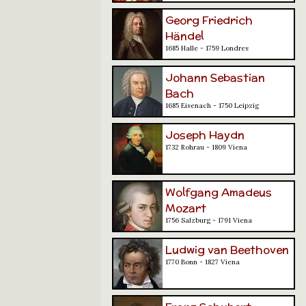
Georg Friedrich
Händel
1685 Halle - 1759 Londres
Johann Sebastian
Bach
1685 Eisenach - 1750 Leipzig
Joseph Haydn
1732 Rohrau - 1809 Viena
Wolfgang Amadeus
Mozart
1756 Salzburg - 1791 Viena
Ludwig van Beethoven
1770 Bonn - 1827 Viena