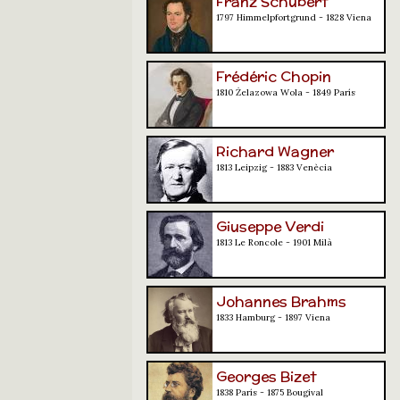
Franz Schubert
1797 Himmelpfortgrund - 1828 Viena
Frédéric Chopin
1810 Żelazowa Wola - 1849 París
Richard Wagner
1813 Leipzig - 1883 Venècia
Giuseppe Verdi
1813 Le Roncole - 1901 Milà
Johannes Brahms
1833 Hamburg - 1897 Viena
Georges Bizet
1838 París - 1875 Bougival