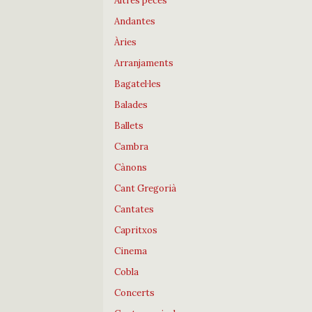
Altres peces
Andantes
Àries
Arranjaments
Bagatel·les
Balades
Ballets
Cambra
Cànons
Cant Gregorià
Cantates
Capritxos
Cinema
Cobla
Concerts