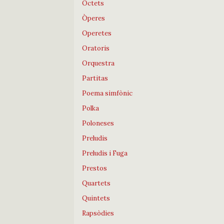
Octets
Òperes
Operetes
Oratoris
Orquestra
Partitas
Poema simfònic
Polka
Poloneses
Preludis
Preludis i Fuga
Prestos
Quartets
Quintets
Rapsòdies