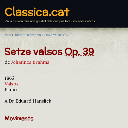
Classica.cat
Viu la música clàssica gaudint dels compositors i les seves obres
Inici
>
Johannes Brahms
>
Setze valsos Op. 39
Setze valsos
Op. 39
de
Johannes Brahms
1865
Valsos
Piano
A Dr Eduard Hanslick
Moviments