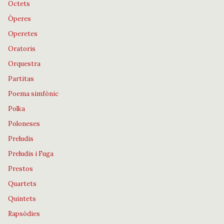
Octets
Òperes
Operetes
Oratoris
Orquestra
Partitas
Poema simfònic
Polka
Poloneses
Preludis
Preludis i Fuga
Prestos
Quartets
Quintets
Rapsòdies