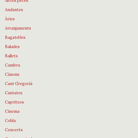
Altres peces
Andantes
Àries
Arranjaments
Bagatel·les
Balades
Ballets
Cambra
Cànons
Cant Gregorià
Cantates
Capritxos
Cinema
Cobla
Concerts