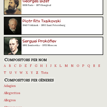
Georges Bizet
1838 París - 1875 Bougival
Piotr Ilitx Txaikovski
1840 Vótkinsk - 1893 Sant Petersburg
Serguei Prokófiev
1891 Sontsovka - 1953 Moscou
Compositors per nom
A
B
C
D
E
F
G
H
I
J
K
L
M
N
O
P
Q
R
S
T
U
V
W
X
Y
Z
Tots
Compositors per gèneres
Adagios
Allegrettos
Allegros