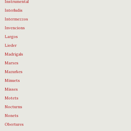
Instrumental
Interludis
Intermezzos
Invencions
Largos
Lieder
Madrigals
Marxes
Mazurkes
Minuets
Misses
Motets
Nocturns
Nonets
Obertures