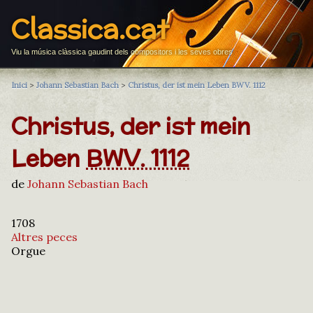
Classica.cat
Viu la música clàssica gaudint dels compositors i les seves obres
Inici
>
Johann Sebastian Bach
>
Christus, der ist mein Leben BWV. 1112
Christus, der ist mein
Leben
BWV. 1112
de
Johann Sebastian Bach
1708
Altres peces
Orgue