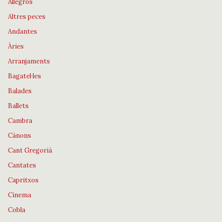
Allegros
Altres peces
Andantes
Àries
Arranjaments
Bagatel·les
Balades
Ballets
Cambra
Cànons
Cant Gregorià
Cantates
Capritxos
Cinema
Cobla