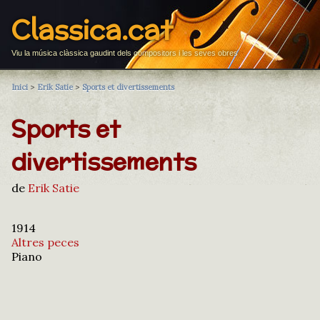
Classica.cat
Viu la música clàssica gaudint dels compositors i les seves obres
Inici
>
Erik Satie
>
Sports et divertissements
Sports et
divertissements
de
Erik Satie
1914
Altres peces
Piano