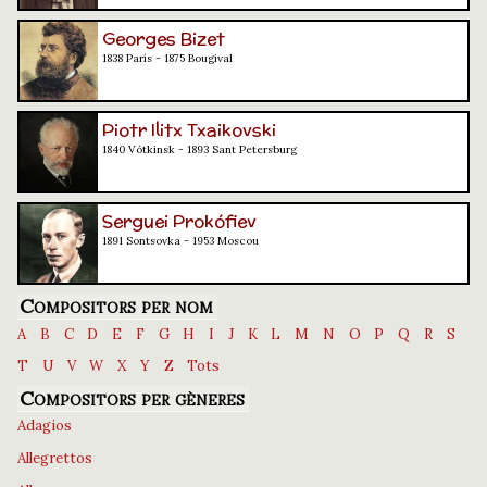
Georges Bizet
1838 París - 1875 Bougival
Piotr Ilitx Txaikovski
1840 Vótkinsk - 1893 Sant Petersburg
Serguei Prokófiev
1891 Sontsovka - 1953 Moscou
Compositors per nom
A
B
C
D
E
F
G
H
I
J
K
L
M
N
O
P
Q
R
S
T
U
V
W
X
Y
Z
Tots
Compositors per gèneres
Adagios
Allegrettos