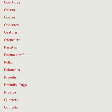
Obertures
Octets
Òperes
Operetes
Oratoris
Orquestra
Partitas
Poema simfònic
Polka
Poloneses
Preludis
Preludis i Fuga
Prestos
Quartets
Quintets