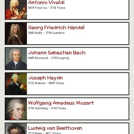
Antonio Vivaldi
1678 Venècia - 1741 Viena
Georg Friedrich Händel
1685 Halle - 1759 Londres
Johann Sebastian Bach
1685 Eisenach - 1750 Leipzig
Joseph Haydn
1732 Rohrau - 1809 Viena
Wolfgang Amadeus Mozart
1756 Salzburg - 1791 Viena
Ludwig van Beethoven
1770 Bonn - 1827 Viena