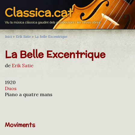
Classica.cat
Viu la música clàssica gaudint dels compositors i les seves obres
Inici
>
Erik Satie
>
La Belle Excentrique
La Belle Excentrique
de
Erik Satie
1920
Duos
Piano a quatre mans
Moviments