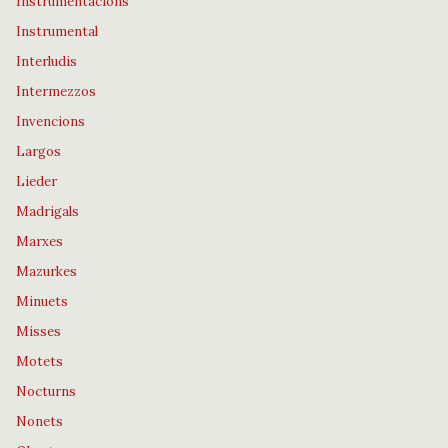
Instrumentacions
Instrumental
Interludis
Intermezzos
Invencions
Largos
Lieder
Madrigals
Marxes
Mazurkes
Minuets
Misses
Motets
Nocturns
Nonets