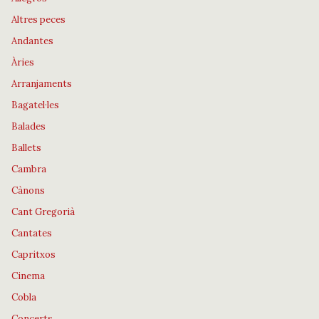
Altres peces
Andantes
Àries
Arranjaments
Bagatel·les
Balades
Ballets
Cambra
Cànons
Cant Gregorià
Cantates
Capritxos
Cinema
Cobla
Concerts