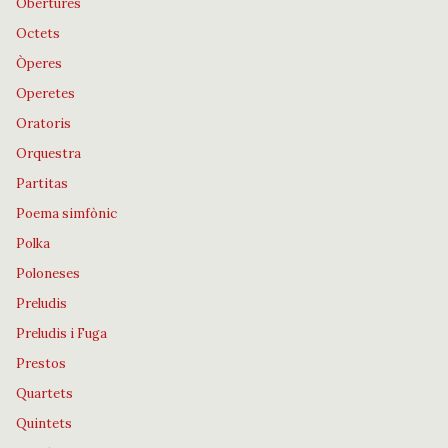
Obertures
Octets
Òperes
Operetes
Oratoris
Orquestra
Partitas
Poema simfònic
Polka
Poloneses
Preludis
Preludis i Fuga
Prestos
Quartets
Quintets