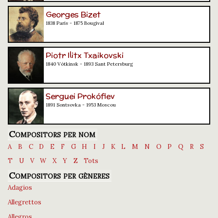
Georges Bizet
1838 París - 1875 Bougival
Piotr Ilitx Txaikovski
1840 Vótkinsk - 1893 Sant Petersburg
Serguei Prokófiev
1891 Sontsovka - 1953 Moscou
Compositors per nom
A
B
C
D
E
F
G
H
I
J
K
L
M
N
O
P
Q
R
S
T
U
V
W
X
Y
Z
Tots
Compositors per gèneres
Adagios
Allegrettos
Allegros