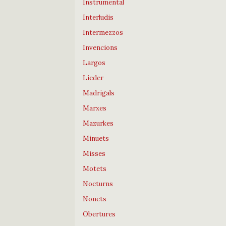
Instrumental
Interludis
Intermezzos
Invencions
Largos
Lieder
Madrigals
Marxes
Mazurkes
Minuets
Misses
Motets
Nocturns
Nonets
Obertures