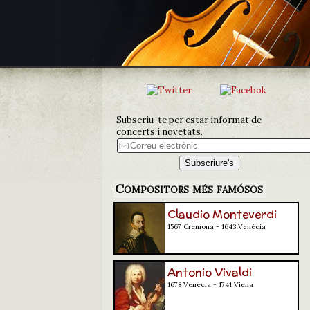
Subscriu-te per estar informat de
concerts i novetats.
Compositors més famósos
Claudio Monteverdi
1567 Cremona - 1643 Venècia
Antonio Vivaldi
1678 Venècia - 1741 Viena