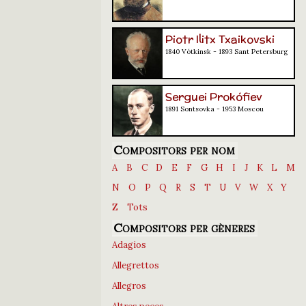
Piotr Ilitx Txaikovski
1840 Vótkinsk - 1893 Sant Petersburg
Serguei Prokófiev
1891 Sontsovka - 1953 Moscou
Compositors per nom
A
B
C
D
E
F
G
H
I
J
K
L
M
N
O
P
Q
R
S
T
U
V
W
X
Y
Z
Tots
Compositors per gèneres
Adagios
Allegrettos
Allegros