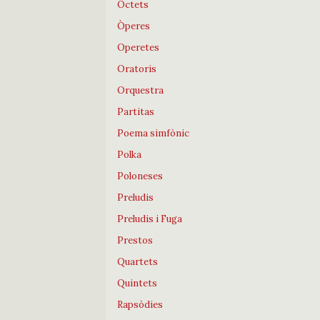
Octets
Òperes
Operetes
Oratoris
Orquestra
Partitas
Poema simfònic
Polka
Poloneses
Preludis
Preludis i Fuga
Prestos
Quartets
Quintets
Rapsòdies