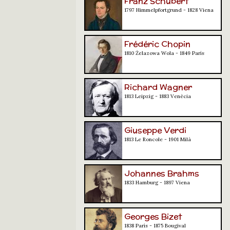
Franz Schubert
1797 Himmelpfortgrund - 1828 Viena
Frédéric Chopin
1810 Żelazowa Wola - 1849 París
Richard Wagner
1813 Leipzig - 1883 Venècia
Giuseppe Verdi
1813 Le Roncole - 1901 Milà
Johannes Brahms
1833 Hamburg - 1897 Viena
Georges Bizet
1838 París - 1875 Bougival