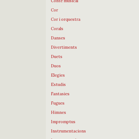
Conte musical
Cor
Cor i orquestra
Corals
Danses
Divertiments
Duets
Duos
Elegies
Estudis
Fantasies
Fugues
Himnes
Impromptus
Instrumentacions