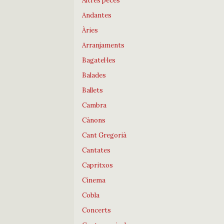
Altres peces
Andantes
Àries
Arranjaments
Bagatel·les
Balades
Ballets
Cambra
Cànons
Cant Gregorià
Cantates
Capritxos
Cinema
Cobla
Concerts