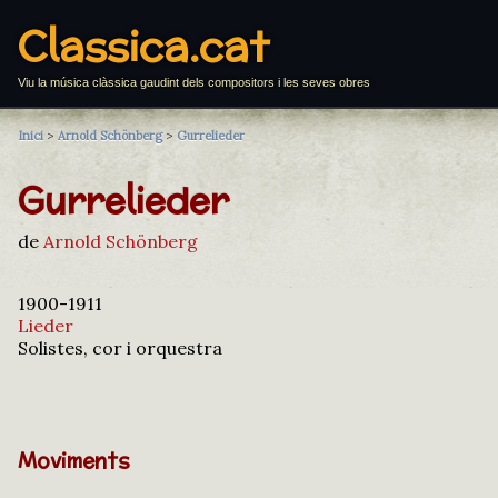
Classica.cat
Viu la música clàssica gaudint dels compositors i les seves obres
Inici
>
Arnold Schönberg
>
Gurrelieder
Gurrelieder
de
Arnold Schönberg
1900-1911
Lieder
Solistes, cor i orquestra
Moviments