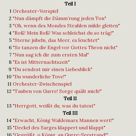
Teil I
1
Orchester-Vorspiel
2
"Nun dämpft die Dämm’rung jeden Ton"
3
"Oh, wenn des Mondes Strahlen milde gleiten"
4
"Roß! Mein Roß! Was schleichst du so träg!"
5
"Sterne jubeln, das Meer, es leuchtet"
6
"So tanzen die Engel vor Gottes Thron nicht"
7
"Nun sag ich dir zum ersten Mal"
8
"Es ist Mitternachtszeit"
9
"Du sendest mir einen Liebesblick"
10
"Du wunderliche Tove!"
11
Orchester-Zwischenspiel
12
"Tauben von Gurre! Sorge quält mich!"
Teil II
13
"Herrgott, weißt du, was du tatest"
Teil III
14
"Erwacht, König Waldemars Mannen wert!"
15
"Deckel des Sarges klappert und klappt"
16
"Gegrüßt, o König, an Gurre-Seestrand!"