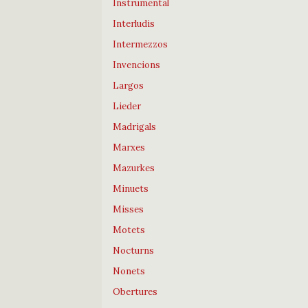
Instrumental
Interludis
Intermezzos
Invencions
Largos
Lieder
Madrigals
Marxes
Mazurkes
Minuets
Misses
Motets
Nocturns
Nonets
Obertures