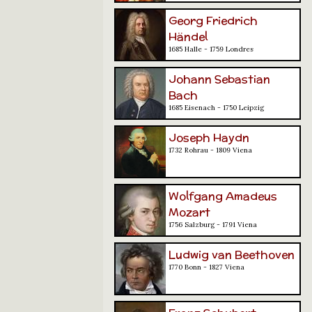
Georg Friedrich
Händel
1685 Halle - 1759 Londres
Johann Sebastian
Bach
1685 Eisenach - 1750 Leipzig
Joseph Haydn
1732 Rohrau - 1809 Viena
Wolfgang Amadeus
Mozart
1756 Salzburg - 1791 Viena
Ludwig van Beethoven
1770 Bonn - 1827 Viena