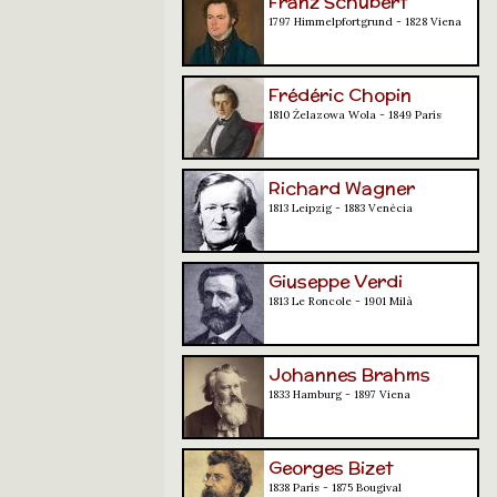
Franz Schubert
1797 Himmelpfortgrund - 1828 Viena
Frédéric Chopin
1810 Żelazowa Wola - 1849 París
Richard Wagner
1813 Leipzig - 1883 Venècia
Giuseppe Verdi
1813 Le Roncole - 1901 Milà
Johannes Brahms
1833 Hamburg - 1897 Viena
Georges Bizet
1838 París - 1875 Bougival