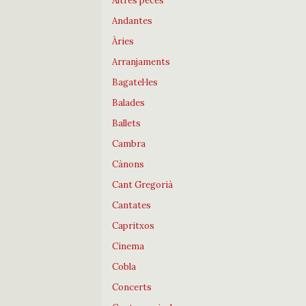
Altres peces
Andantes
Àries
Arranjaments
Bagatel·les
Balades
Ballets
Cambra
Cànons
Cant Gregorià
Cantates
Capritxos
Cinema
Cobla
Concerts