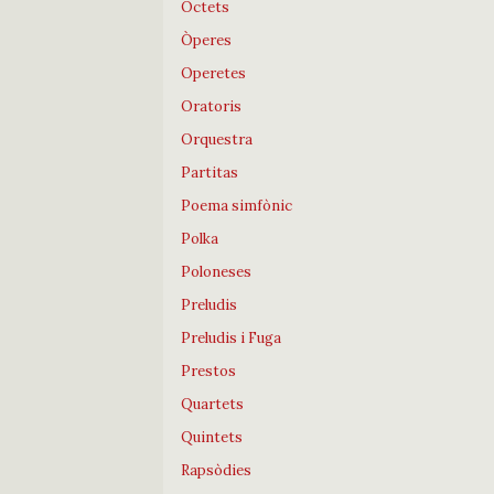
Octets
Òperes
Operetes
Oratoris
Orquestra
Partitas
Poema simfònic
Polka
Poloneses
Preludis
Preludis i Fuga
Prestos
Quartets
Quintets
Rapsòdies