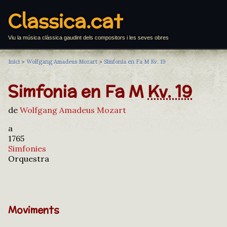
Classica.cat
Viu la música clàssica gaudint dels compositors i les seves obres
Inici
>
Wolfgang Amadeus Mozart
>
Simfonia en Fa M Kv. 19
Simfonia en Fa M
Kv. 19
de
Wolfgang Amadeus Mozart
a
1765
Simfonies
Orquestra
Moviments