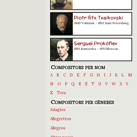
Piotr Ilitx Txaikovski
1840 Vótkinsk - 1893 Sant Petersburg
Serguei Prokófiev
1891 Sontsovka - 1953 Moscou
Compositors per nom
A
B
C
D
E
F
G
H
I
J
K
L
M
N
O
P
Q
R
S
T
U
V
W
X
Y
Z
Tots
Compositors per gèneres
Adagios
Allegrettos
Allegros