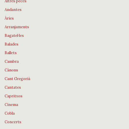
Altres peces
Andantes
Àries
Arranjaments
Bagatel·les
Balades
Ballets
Cambra
Cànons
Cant Gregorià
Cantates
Capritxos
Cinema
Cobla
Concerts