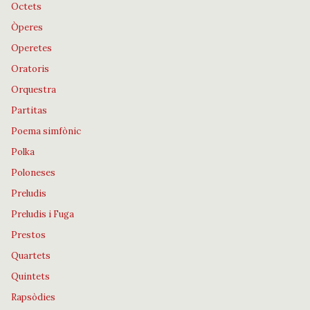
Octets
Òperes
Operetes
Oratoris
Orquestra
Partitas
Poema simfònic
Polka
Poloneses
Preludis
Preludis i Fuga
Prestos
Quartets
Quintets
Rapsòdies