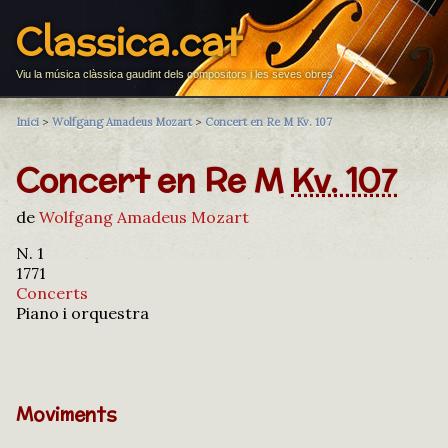
Classica.cat
Viu la música clàssica gaudint dels compositors i les seves obres
Inici
>
Wolfgang Amadeus Mozart
>
Concert en Re M Kv. 107
Concert en Re M
Kv. 107
de
Wolfgang Amadeus Mozart
N. 1
1771
Concerts
Piano i orquestra
Moviments