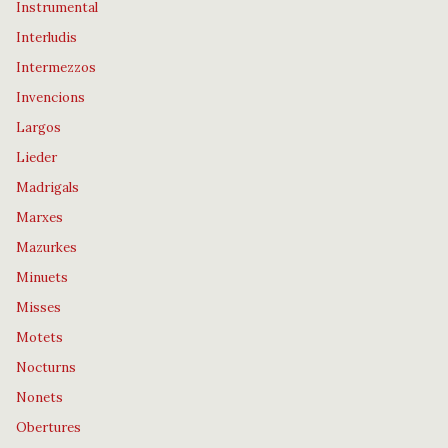
Instrumental
Interludis
Intermezzos
Invencions
Largos
Lieder
Madrigals
Marxes
Mazurkes
Minuets
Misses
Motets
Nocturns
Nonets
Obertures