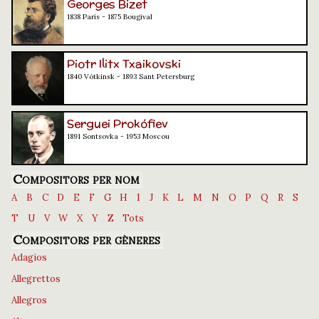
Georges Bizet
1838 París - 1875 Bougival
Piotr Ilitx Txaikovski
1840 Vótkinsk - 1893 Sant Petersburg
Serguei Prokófiev
1891 Sontsovka - 1953 Moscou
Compositors per nom
A
B
C
D
E
F
G
H
I
J
K
L
M
N
O
P
Q
R
S
T
U
V
W
X
Y
Z
Tots
Compositors per gèneres
Adagios
Allegrettos
Allegros