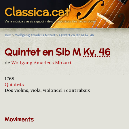
Classica.cat
Viu la música clàssica gaudint dels compositors i les seves obres
Inici
>
Wolfgang Amadeus Mozart
>
Quintet en Sib M Kv. 46
Quintet en Sib M
Kv. 46
de
Wolfgang Amadeus Mozart
1768
Quintets
Dos violins, viola, violoncel i contrabaix
Moviments