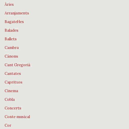
Àries
Arranjaments
Bagatel·les
Balades
Ballets
Cambra
Cànons
Cant Gregorià
Cantates
Capritxos
Cinema
Cobla
Concerts
Conte musical
Cor