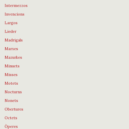
Intermezzos
Invencions
Largos
Lieder
Madrigals
Marxes
Mazurkes
Minuets
Misses
Motets
Nocturns
Nonets
Obertures
Octets
Òperes