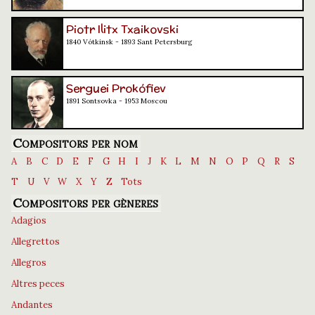
Piotr Ilitx Txaikovski
1840 Vótkinsk - 1893 Sant Petersburg
Serguei Prokófiev
1891 Sontsovka - 1953 Moscou
Compositors per nom
A
B
C
D
E
F
G
H
I
J
K
L
M
N
O
P
Q
R
S
T
U
V
W
X
Y
Z
Tots
Compositors per gèneres
Adagios
Allegrettos
Allegros
Altres peces
Andantes