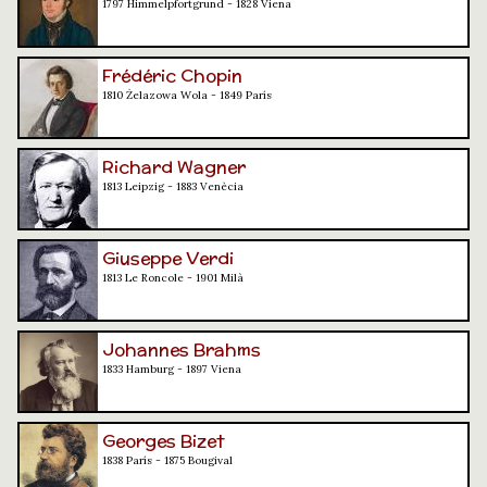
1797 Himmelpfortgrund - 1828 Viena
Frédéric Chopin
1810 Żelazowa Wola - 1849 París
Richard Wagner
1813 Leipzig - 1883 Venècia
Giuseppe Verdi
1813 Le Roncole - 1901 Milà
Johannes Brahms
1833 Hamburg - 1897 Viena
Georges Bizet
1838 París - 1875 Bougival